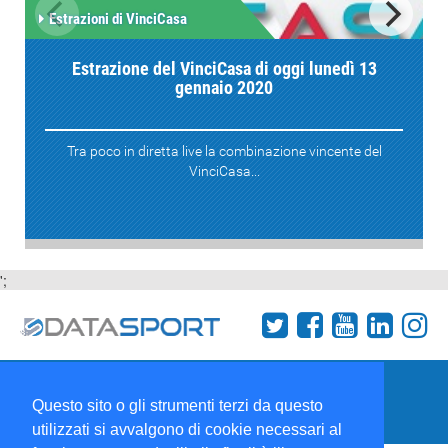
Estrazioni di VinciCasa
Estrazione del VinciCasa di oggi lunedì 13
gennaio 2020
Tra poco in diretta live la combinazione vincente del
VinciCasa...
';
Termini e condizioni
Chi siamo
Network
Questo sito o gli strumenti terzi da questo
Collabora con noi
utilizzati si avvalgono di cookie necessari al