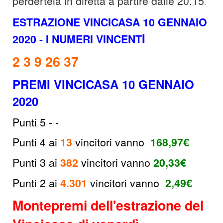
perdertela in diretta a partire dalle 20.15
.
ESTRAZIONE VINCICASA 10 GENNAIO
I
2020
- I NUMERI VINCENT
2 3 9 26 37
PREMI VINCICASA 10 GENNAIO
2020
Punti 5
- -
Punti 4 ai
13
vincitori
vanno
168,97
€
Punti 3 ai
382
vincitori vanno
20,33€
Punti 2 ai
4.301
vincitori vanno
2,49
€
Montepremi dell'estrazione del