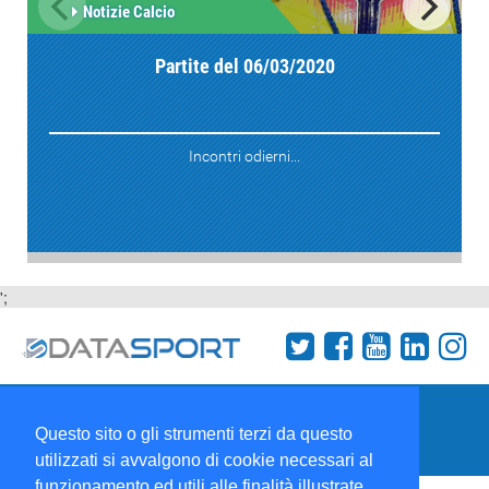
Notizie Calcio
Partite del 06/03/2020
Incontri odierni...
';
Termini e condizioni
Chi siamo
Network
Questo sito o gli strumenti terzi da questo
Collabora con noi
utilizzati si avvalgono di cookie necessari al
funzionamento ed utili alle finalità illustrate