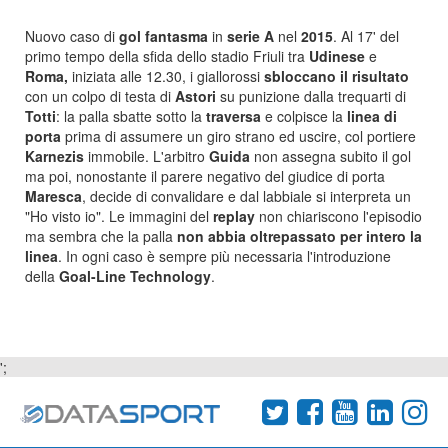
Nuovo caso di
gol fantasma
in
serie A
nel
2015
. Al 17' del
primo tempo della sfida dello stadio Friuli tra
Udinese
e
Roma,
iniziata alle 12.30, i giallorossi
sbloccano il risultato
con un colpo di testa di
Astori
su punizione dalla trequarti di
Totti
: la palla sbatte sotto la
traversa
e colpisce la
linea di
porta
prima di assumere un giro strano ed uscire, col portiere
Karnezis
immobile. L'arbitro
Guida
non assegna subito il gol
ma poi, nonostante il parere negativo del giudice di porta
Maresca
, decide di convalidare e dal labbiale si interpreta un
"Ho visto io". Le immagini del
replay
non chiariscono l'episodio
ma sembra che la palla
non abbia oltrepassato per intero la
linea
. In ogni caso è sempre più necessaria l'introduzione
della
Goal-Line Technology
.
';