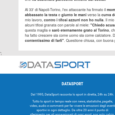
Al 33' di Napoli-Torino, l'ex attaccante ha firmato il
mome
abbassato la testa
e
giunto le mani
verso la
curva d
mio lavoro,
contro i tifosi azzurri non ho nulla
. Il mi
alcuni tifosi granata con parole al miele:
"Chiedo scusa
questa maglia e
sarò eternamente grato al Torino
, c
ha fatto crescere sia come uomo sia come calciatore. Da
contentissimo di farli"
. Questione chiusa, con buona pa
';
DATASPORT
Dal 1995, DataSport racconta lo sport in diretta, 24h su 24h.
Tutto lo sport in tempo reale con news, statistiche, pagelle,
video, audio e commenti per far vivere le emozioni degli event
sportivi in ogni dettaglio. Da oltre 20 anni il punto di
riferimento per gli appassionati di ogni sport, non solo calcio.