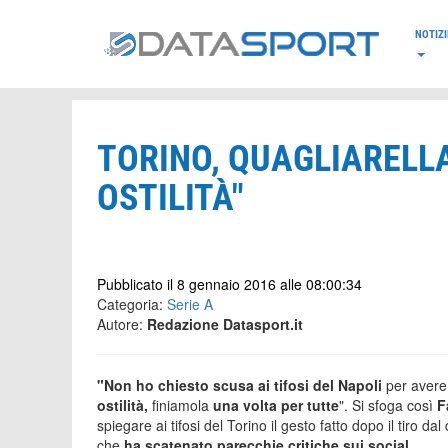
*/
NOTIZI
TORINO, QUAGLIARELLA
OSTILITÀ"
Pubblicato il 8 gennaio 2016 alle 08:00:34
Categoria:
Serie A
Autore:
Redazione Datasport.it
"Non ho chiesto scusa ai tifosi del Napoli
per avere 
ostilità,
finiamola
una volta per tutte
". Si sfoga così
Fa
spiegare ai tifosi del Torino il gesto fatto dopo il tiro 
che
ha scatenato parecchie critiche sui social.