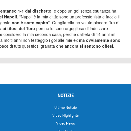
ntaneo 1-1 dal dischetto
, e dopo un gol senza esultanza ha
el Napoli
. "Napoli è la mia città: sono un professionista e faccio il
o gesto
non è stato capito
". Quagliarella ha voluto placare l'ira di
 ai tifosi del Toro
perché io sono orgoglioso di indossare
he considero la mia seconda casa, perché dall’età di 14 anni mi
 molti anni non festeggio i gol alle mie ex
ma ovviamente sono
ce di tutti quei tifosi granata
che ancora si sentono offesi.
NOTIZIE
Ultime Notizie
Video Highlights
i
Video News