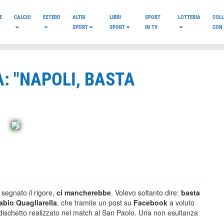
E
CALCIO
ESTERO
ALTRI
LIBRI
SPORT
LOTTERIA
COL
SPORT
SPORT
IN TV
CON 
: "NAPOLI, BASTA
segnato il rigore,
ci mancherebbe
. Volevo soltanto dire:
basta
bio Quagliarella
, che tramite un post su
Facebook
a voluto
dal dischetto realizzato nel match al San Paolo. Una non esultanza