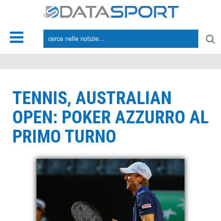
*/
TENNIS, AUSTRALIAN
OPEN: POKER AZZURRO AL
PRIMO TURNO