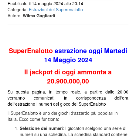
Pubblicato il 14 maggio 2024 alle 20:14
Categoria:
Estrazioni del Superenalotto
Autore:
Wilma Gagliardi
SuperEnalotto
estrazione oggi Martedi
14 Maggio 2024
Il jackpot di oggi ammonta a
20.9
00.000,00
Su questa pagina, in tempo reale, a partire dalle 20:00
verranno comunicati, in corrispondenza dell'ora
dell'estrazione i numeri del gioco del SuperEnalotto
ll SuperEnalotto è uno dei giochi d'azzardo più popolari in
Italia. Ecco come funziona:
Selezione dei numeri
: I giocatori scelgono una serie di
numeri su una schedina. La schedina standard contiene