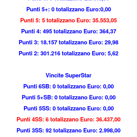
Punti 5+: 0 totalizzano Euro:0,00
Punti 5: 5 totalizzano Euro: 35.553,05
Punti 4: 495 totalizzano Euro: 364,37
Punti 3: 18.157 totalizzano Euro: 29,98
Punti 2: 301.216 totalizzano Euro: 5,62
Vincite SuperStar
Punti 6SB: 0 totalizzano Euro: 0,00
Punti 5+SB: 0 totalizzano Euro: 0,00
Punti 5SS: 0 totalizzano Euro: 0,00
Punti 4SS: 6 totalizzano Euro: 36.437,00
Punti 3SS: 92 totalizzano Euro: 2.998,00