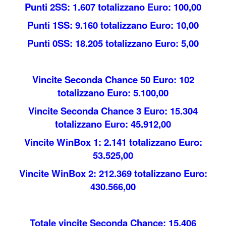
Punti 2SS: 1.607 totalizzano Euro: 100,00
Punti 1SS: 9.160 totalizzano Euro: 10,00
Punti 0SS: 18.205 totalizzano Euro: 5,00
Vincite Seconda Chance 50 Euro: 102
totalizzano Euro: 5.100,00
Vincite Seconda Chance 3 Euro: 15.304
totalizzano Euro: 45.912,00
Vincite WinBox 1: 2.141 totalizzano Euro:
53.525,00
Vincite WinBox 2: 212.369 totalizzano Euro:
430.566,00
Totale vincite Seconda Chance: 15.406