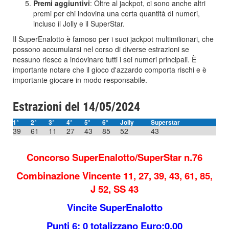
Premi aggiuntivi
: Oltre al jackpot, ci sono anche altri
premi per chi indovina una certa quantità di numeri,
incluso il Jolly e il SuperStar.
Il SuperEnalotto è famoso per i suoi jackpot multimilionari, che
possono accumularsi nel corso di diverse estrazioni se
nessuno riesce a indovinare tutti i sei numeri principali. È
importante notare che il gioco d'azzardo comporta rischi e è
importante giocare in modo responsabile.
Estrazioni del 14/05/2024
1°
2°
3°
4°
5°
6°
Jolly
Superstar
39
61
11
27
43
85
52
43
Concorso SuperEnalotto/SuperStar n.76
Combinazione Vincente 11, 27, 39, 43, 61, 85,
J 52, SS 43
Vincite SuperEnalotto
Punti 6: 0 totalizzano Euro:0,00