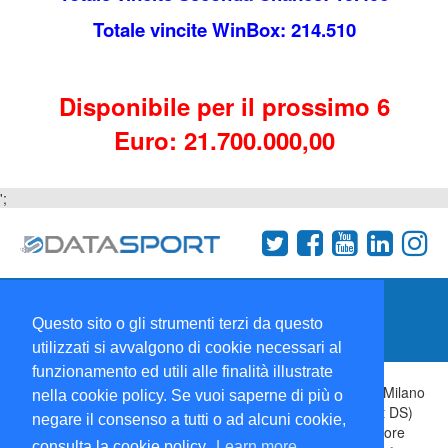
Totale vincite WinBox: 214.510
Disponibile per il prossimo 6
Euro: 21.700.000,00
';
Termini e condizioni
Chi siamo
Network
Questo sito o gli strumenti terzi da questo
Collabora con noi
utilizzati si avvalgono di cookie necessari al
funzionamento ed utili alle finalità illustrate
Copyright 1995-2026 ©
Wise Srl
Via Palmanova 8 20132 Milano
nella cookie policy. Se vuoi saperne di più o
Italia - P. IVA 09072090963 | ISSN: 2499-2925 (DataSport DS)
negare il consenso a tutti o ad alcuni cookie,
Informazioni e richieste di pubblicità:
Commerciale
| Direttore
consulta la cookie policy.
Learn more