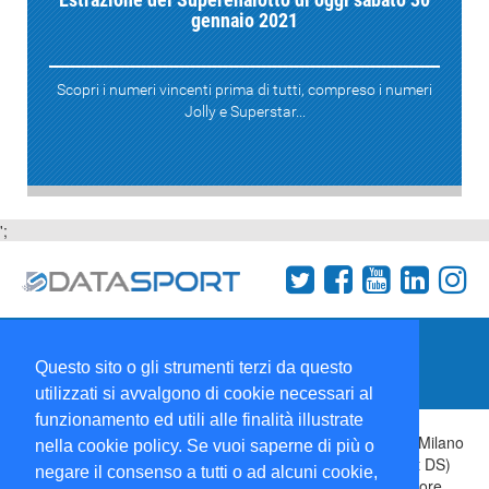
gennaio 2021
Scopri i numeri vincenti prima di tutti, compreso i numeri
Jolly e Superstar...
';
Termini e condizioni
Chi siamo
Network
Questo sito o gli strumenti terzi da questo
Collabora con noi
utilizzati si avvalgono di cookie necessari al
funzionamento ed utili alle finalità illustrate
Copyright 1995-2026 ©
Wise Srl
Via Palmanova 8 20132 Milano
nella cookie policy. Se vuoi saperne di più o
Italia - P. IVA 09072090963 | ISSN: 2499-2925 (DataSport DS)
negare il consenso a tutti o ad alcuni cookie,
Informazioni e richieste di pubblicità:
Commerciale
| Direttore