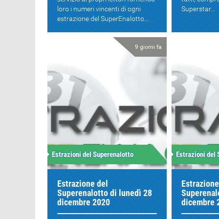
loro i numeri vincenti di ogni
Superstar...
estrazione del SuperEnalotto....
9 giorni fa
Estrazioni del Superenalotto
Estrazioni del
Estrazione del
Estrazione
Superenalotto di lunedì 28
Superenalo
dicembre 2020
dicembre 