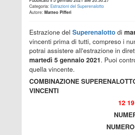
Pubblicato il 5 gennaio 2021 alle 20:30:27
Categoria:
Estrazioni del Superenalotto
Autore:
Matteo Pifferi
Estrazione del
Superenalotto
di
mar
vincenti prima di tutti, compreso i nu
potrai assistere all'estrazione in dir
martedì 5 gennaio 2021
. Puoi contr
quella vincente.
COMBINAZIONE SUPERENALOTTO
VINCENTI
12 19
NUMER
NUMERO