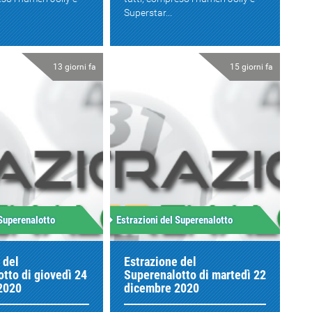
Superstar...
13 giorni fa
15 giorni fa
 Superenalotto
Estrazioni del Superenalotto
 del
Estrazione del
tto di giovedì 24
Superenalotto di martedì 22
2020
dicembre 2020