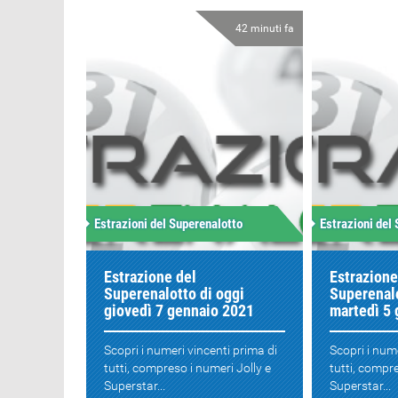
42 minuti fa
Estrazioni del Superenalotto
Estrazioni del
Estrazione del
Estrazione
Superenalotto di oggi
Superenalo
giovedì 7 gennaio 2021
martedì 5
Scopri i numeri vincenti prima di
Scopri i num
tutti, compreso i numeri Jolly e
tutti, compre
Superstar...
Superstar...