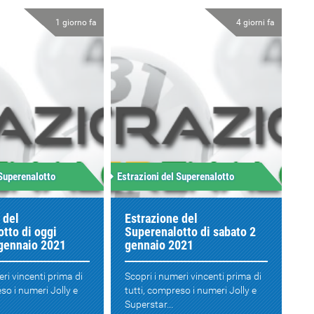
1 giorno fa
4 giorni fa
 Superenalotto
Estrazioni del Superenalotto
 del
Estrazione del
tto di oggi
Superenalotto di sabato 2
 gennaio 2021
gennaio 2021
eri vincenti prima di
Scopri i numeri vincenti prima di
so i numeri Jolly e
tutti, compreso i numeri Jolly e
Superstar...