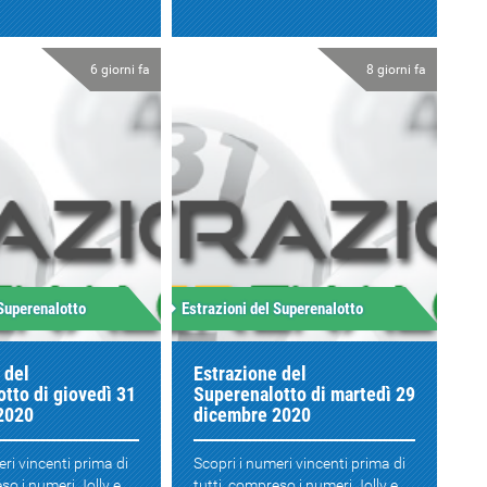
6 giorni fa
8 giorni fa
 Superenalotto
Estrazioni del Superenalotto
 del
Estrazione del
tto di giovedì 31
Superenalotto di martedì 29
2020
dicembre 2020
eri vincenti prima di
Scopri i numeri vincenti prima di
so i numeri Jolly e
tutti, compreso i numeri Jolly e