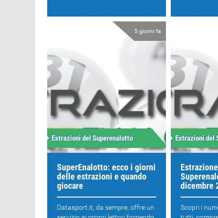
5 giorni fa
Estrazioni del Superenalotto
Estrazioni del
SuperEnalotto: ecco i giorni
Estrazione
delle estrazioni e quando
Superenalo
giocare
dicembre 
Datasport.it, da sempre, offre un
Scopri i num
servizio ai propri lettori fornendo
tutti, compre