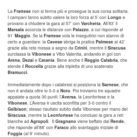
La
Frattese
non si ferma più e prosegue la sua corsa solitaria.
I campani fanno subito valere la loro forza al 5’ con
Longo
e
provano a chiudere la gara al 57’ con
Varchetta
. All’83’ il
Marsala
accorcia le distanze con
Palazzo
, a cui risponde al
91’
Maggio
. Se la
Frattese
vola le inseguitrici non stanno di
certo a guardare: la
Cavese
sbriga la pratica
Palmese
al 42’
grazie alla rete messa a segno da
Criniti
, mentre il
Siracusa
surclassa la
Vibonese
a Vibo Valentia, andando in gol con
Arena
,
Dezai
e
Catania
. Bene anche il
Reggio Calabria
, che
stende il
Roccella
grazie alla tripletta di uno scatenato
Bramucci
.
Immediatamente dopo i calabresi si posiziona la
Sarnese
, che
non è andata oltre lo 0-0 a
Noto
. Poi troviamo tre squadre
appaiate a quota 30 punti: l’
Aversa
, la Leonfortese e la
Vibonese
. L’Aversa è uscita sconfitta per 3-0 contro il
Gelbison
; stesso risultato subito dalla Vibonese per mano del
Siracusa
, mentre la
Leonfortese
ha concluso la gara a reti
bianche ad
Agropoli
. Il
Gragnano
viene beffato dal
Rende
,
che risponde all’88' con
Faraco
allo svantaggio iniziale di
Foggia
(al 9' minuto).