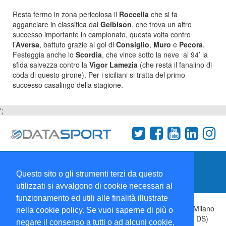
Resta fermo in zona pericolosa il
Roccella
che si fa
agganciare in classifica dal
Gelbison
, che trova un altro
successo importante in campionato, questa volta contro
l’
Aversa
, battuto grazie ai gol di
Consiglio
,
Muro
e
Pecora
.
Festeggia anche lo
Scordia
, che vince sotto la neve al 94’ la
sfida salvezza contro la
Vigor Lamezia
(che resta il fanalino di
coda di questo girone). Per i siciliani si tratta del primo
successo casalingo della stagione.
';
Termini e condizioni
Chi siamo
Network
Questo sito o gli strumenti terzi da questo
Collabora con noi
utilizzati si avvalgono di cookie necessari al
funzionamento ed utili alle finalità illustrate
Copyright 1995-2026 ©
Wise Srl
Via Palmanova 8 20132 Milano
nella cookie policy. Se vuoi saperne di più o
Italia - P. IVA 09072090963 | ISSN: 2499-2925 (DataSport DS)
negare il consenso a tutti o ad alcuni cookie,