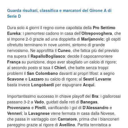
Guarda risultati, classifica e marcatori del Girone A di
Serie D
Dura solo 4 giorni il regno come capolista della
Pro Settimo
Eureka
: i piemontesi cadono in casa dell’
Oltrepovoghera
, che
si impone 2-0 grazie ad una doppietta di
Marijanovic
; gli ospiti
oltretutto terminano in nove uomini, sintomo di grande
nervosismo. Ne approfitta il
Cuneo
, che fatica più del previsto
ma supera il
RapalloBogliasco
: decide il capocannoniere
França
su punizione, dopo aver sbagliato un calcio di rigore;
al secondo posto si issa il
Chieri
, che batte senza troppi
problemi il
San Colombano
davanti ai propri tifosi: a segno
Scavone
e
Lazzaro
su calcio di rigore; al
Sestri Levante
basta invece
Longobardi
per espugnare
Acqui
.
Importantissimo successo in chiave playoff del
Bra
: i giallorossi
passano 3-2 a
Vado
, guidati dalle reti di
Banegas
,
Provenzano
e
Pirelli
, vanificando i gol di
D’Alessandro
e
Venneri
; la
Lavagnese
viene fermata in casa dalla Novese,
che passa in vantaggio con
Cantatore
, prima che i bianconeri
pareggino grazie al rigore di
Avellino
. Partita tennistica a