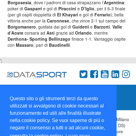
Borgosesia
, dove i padroni di casa strapazzano l’
Argentina
:
poker di
Gasparri
e gol di
Piraccini
e
D’Iglio
, per il 6-3 finale
(per gli ospiti doppietta di
El Khayari
e gol di
Ferrario
); bella
vittoria anche per la
Caronnese
, che vince 2-1 sul campo del
Borgomanero
, guidata dai gol di
Guidetti
e
Barzotti
.
Valle
d’Aoste
corsara ad
Asti
grazie ad
Orlando
, mentre
Derthona- Sporting Bellinzago
finisce 1-1. Vantaggio ospite
con
Massaro
, pari di
Baudinelli
.
';
Termini e condizioni
Chi siamo
Network
Questo sito o gli strumenti terzi da questo
Collabora con noi
utilizzati si avvalgono di cookie necessari al
funzionamento ed utili alle finalità illustrate
Copyright 1995-2026 ©
Wise Srl
Via Palmanova 8 20132 Milano
nella cookie policy. Se vuoi saperne di più o
Italia - P. IVA 09072090963 | ISSN: 2499-2925 (DataSport DS)
negare il consenso a tutti o ad alcuni cookie,
Informazioni e richieste di pubblicità:
Commerciale
| Direttore
consulta la cookie policy.
Learn more