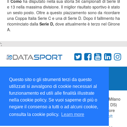
Il
Como
ha disputato nella sua storia 34 campionati di Serie B
e 13 nella massima divisione. Il miglior risultato sportivo è stato
un sesto posto. Oltre a questo piazzamento sono da ricordare
una Coppa Italia Serie C e una di Serie D. Dopo il fallimento ha
ricominciato dalla
Serie
D,
dove attualmente è terzo nel Girone
A.
';
Termini e condizioni
Chi siamo
Network
Questo sito o gli strumenti terzi da questo
Collabora con noi
utilizzati si avvalgono di cookie necessari al
funzionamento ed utili alle finalità illustrate
Copyright 1995-2026 ©
Wise Srl
Via Palmanova 8 20132 Milano
nella cookie policy. Se vuoi saperne di più o
Italia - P. IVA 09072090963 | ISSN: 2499-2925 (DataSport DS)
negare il consenso a tutti o ad alcuni cookie,
Informazioni e richieste di pubblicità:
Commerciale
| Direttore
consulta la cookie policy.
Learn more
Responsabile:
Sergio Angelo Chiesa
| Developed By:
P-Soft
Testata registrata presso il Tribunale di Milano: DataSport