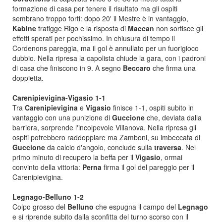
formazione di casa per tenere il risultato ma gli ospiti
sembrano troppo forti: dopo 20' il Mestre è in vantaggio,
Kabine
trafigge Rigo e la risposta di
Maccan
non sortisce gli
effetti sperati per pochissimo. In chiusura di tempo il
Cordenons pareggia, ma il gol è annullato per un fuorigioco
dubbio. Nella ripresa la capolista chiude la gara, con i padroni
di casa che finiscono in 9. A segno
Beccaro
che firma una
doppietta.
Carenipievigina-Vigasio 1-1
Tra
Carenipievigina
e
Vigasio
finisce 1-1, ospiti subito in
vantaggio con una punizione di
Guccione
che, deviata dalla
barriera, sorprende l'incolpevole Villanova. Nella ripresa gli
ospiti potrebbero raddoppiare ma Zamboni, su imbeccata di
Guccione
da calcio d'angolo, conclude sulla
traversa
. Nel
primo minuto di recupero la beffa per il
Vigasio
, ormai
convinto della vittoria:
Perna
firma il gol del pareggio per il
Carenipievigina.
Legnago-Belluno 1-2
Colpo grosso del
Belluno
che espugna il campo del
Legnago
e si riprende subito dalla sconfitta del turno scorso con il