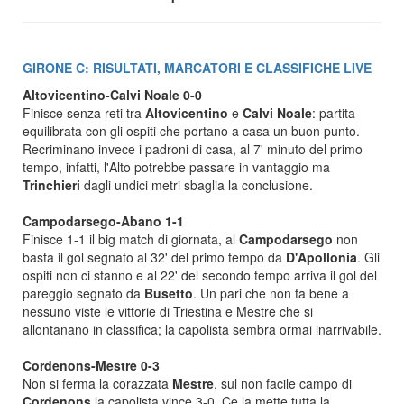
GIRONE C: RISULTATI, MARCATORI E CLASSIFICHE LIVE
Altovicentino-Calvi Noale 0-0
Finisce senza reti tra
Altovicentino
e
Calvi Noale
: partita
equilibrata con gli ospiti che portano a casa un buon punto.
Recriminano invece i padroni di casa, al 7' minuto del primo
tempo, infatti, l'Alto potrebbe passare in vantaggio ma
Trinchieri
dagli undici metri sbaglia la conclusione.
Campodarsego-Abano 1-1
Finisce 1-1 il big match di giornata, al
Campodarsego
non
basta il gol segnato al 32' del primo tempo da
D'Apollonia
. Gli
ospiti non ci stanno e al 22' del secondo tempo arriva il gol del
pareggio segnato da
Busetto
. Un pari che non fa bene a
nessuno viste le vittorie di Triestina e Mestre che si
allontanano in classifica; la capolista sembra ormai inarrivabile.
Cordenons-Mestre 0-3
Non si ferma la corazzata
Mestre
, sul non facile campo di
Cordenons
la capolista vince 3-0. Ce la mette tutta la