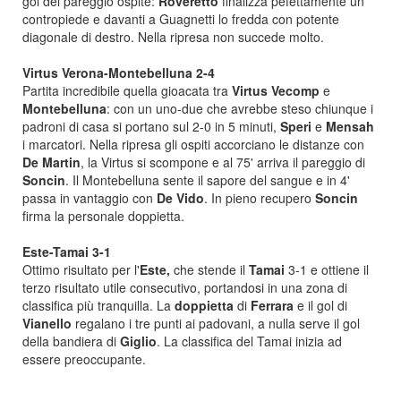
gol del pareggio ospite:
Roveretto
finalizza pefettamente un
contropiede e davanti a Guagnetti lo fredda con potente
diagonale di destro. Nella ripresa non succede molto.
Virtus Verona-Montebelluna 2-4
Partita incredibile quella gioacata tra
Virtus Vecomp
e
Montebelluna
: con un uno-due che avrebbe steso chiunque i
padroni di casa si portano sul 2-0 in 5 minuti,
Speri
e
Mensah
i marcatori. Nella ripresa gli ospiti accorciano le distanze con
De Martin
, la Virtus si scompone e al 75' arriva il pareggio di
Soncin
. Il Montebelluna sente il sapore del sangue e in 4'
passa in vantaggio con
De Vido
. In pieno recupero
Soncin
firma la personale doppietta.
Este-Tamai 3-1
Ottimo risultato per l'
Este,
che stende il
Tamai
3-1 e ottiene il
terzo risultato utile consecutivo, portandosi in una zona di
classifica più tranquilla. La
doppietta
di
Ferrara
e il gol di
Vianello
regalano i tre punti ai padovani, a nulla serve il gol
della bandiera di
Giglio
. La classifica del Tamai inizia ad
essere preoccupante.