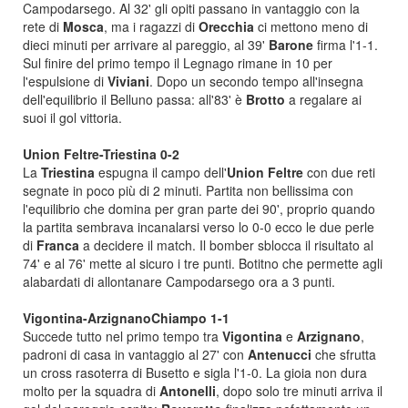
Campodarsego. Al 32' gli opiti passano in vantaggio con la
rete di
Mosca
, ma i ragazzi di
Orecchia
ci mettono meno di
dieci minuti per arrivare al pareggio, al 39'
Barone
firma l'1-1.
Sul finire del primo tempo il Legnago rimane in 10 per
l'espulsione di
Viviani
. Dopo un secondo tempo all'insegna
dell'equilibrio il Belluno passa: all'83' è
Brotto
a regalare ai
suoi il gol vittoria.
Union Feltre-Triestina 0-2
La
Triestina
espugna il campo dell'
Union Feltre
con due reti
segnate in poco più di 2 minuti. Partita non bellissima con
l'equilibrio che domina per gran parte dei 90', proprio quando
la partita sembrava incanalarsi verso lo 0-0 ecco le due perle
di
Franca
a decidere il match. Il bomber sblocca il risultato al
74' e al 76' mette al sicuro i tre punti. Botitno che permette agli
alabardati di allontanare Campodarsego ora a 3 punti.
Vigontina-ArzignanoChiampo 1-1
Succede tutto nel primo tempo tra
Vigontina
e
Arzignano
,
padroni di casa in vantaggio al 27' con
Antenucci
che sfrutta
un cross rasoterra di Busetto e sigla l'1-0. La gioia non dura
molto per la squadra di
Antonelli
, dopo solo tre minuti arriva il