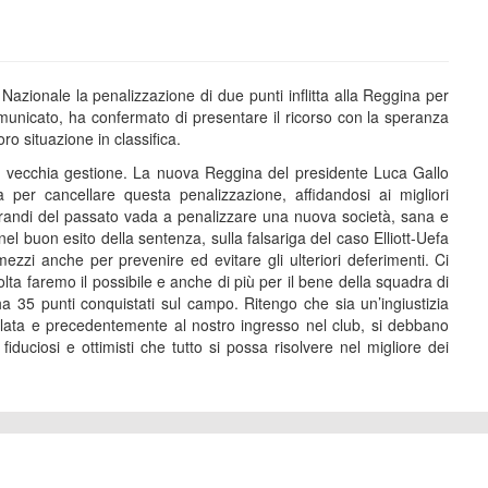
 Nazionale la penalizzazione di due punti inflitta alla Reggina per
omunicato, ha confermato di presentare il ricorso con la speranza
ro situazione in classifica.
lla vecchia gestione. La nuova Reggina del presidente Luca Gallo
r cancellare questa penalizzazione, affidandosi ai migliori
perandi del passato vada a penalizzare una nuova società, sana e
l buon esito della sentenza, sulla falsariga del caso Elliott-Uefa
ezzi anche per prevenire ed evitare gli ulteriori deferimenti. Ci
lta faremo il possibile e anche di più per il bene della squadra di
 35 punti conquistati sul campo. Ritengo che sia un’ingiustizia
ulata e precedentemente al nostro ingresso nel club, si debbano
iduciosi e ottimisti che tutto si possa risolvere nel migliore dei