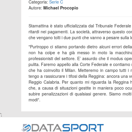
Categoria:
Serie C
Autore:
Michael Procopio
Stamattina è stato ufficializzata dal Tribunale Federale
ritardi nei pagamenti. La società, attraverso questo c
che vengano tolti i due punti che vanno a pesare sulla lo
"Purtroppo ci stiamo portando dietro alcuni errori de
non ha colpe e ha già messo in moto la macchina pe
professionisti del settore. E’ assurdo che il modus o
pulita. Faremo appello alla Corte Federale e contiamo ne
che ha coinvolto il Milan. Metteremo in campo tutti i m
tengo a rassicurare i tifosi della Reggina: ancora una vo
Reggio Calabria. Per quanto mi riguarda la Reggina ha
che, a causa di situazioni gestite in maniera poco oc
subire penalizzazioni di qualsiasi genere. Siamo molti f
modi".
';