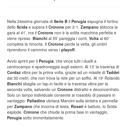
Nella 24esima giornata di
Serie B
il
Perugia
espugna il fortino
dello
Scida
e supera il
Crotone
per 2-1.
Zampano
sblocca la
gara al 41’, ma il
Crotone
non è la solita macchina perfetta e
viene ripreso.
Bianchi
al 55’ pareggia i conti,
Volta
al 60’
completa la rimonta. Il
Crotone
perde la vetta, gli umbri
riprendono il cammino verso i
playoff
.
Avvio sprint per il
Perugia
, che vince tutti i duelli a
centrocampo e spadroneggia sugli esterni. Al 13' la traversa di
Cordaz
vibra per la prima volta, grazie ad un missile di
Taddei
dai 30 metri, che non trova la rete per un soffio. Al 19' Rolando
Bianchi
sbaglia un tap-in facile e la traversa vibra per la
seconda volta, salvando un
Crotone
distratto e deconcentrato.
Solo un lampo individuale consente ai rossoblù di passare in
vantaggio:
Palladino
ubriaca Mancini sulla sinistra e pennella
per
Zampano
che incorna di testa,
Rosati
è battuto, lo Scida
esplode.
Crotone
che chiude la prima fase in vantaggio,
Perugia
sotto immeritatamente.