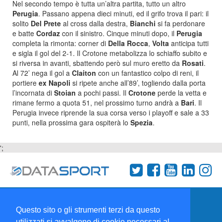
Nel secondo tempo è tutta un’altra partita, tutto un altro
Perugia
. Passano appena dieci minuti, ed il grifo trova il pari: il
solito
Del Prete
al cross dalla destra,
Bianchi
si fa perdonare
e batte
Cordaz
con il sinistro. Cinque minuti dopo, il
Perugia
completa la rimonta: corner di
Della Rocca
,
Volta
anticipa tutti
e sigla il gol del 2-1. Il Crotone metabolizza lo schiaffo subito e
si riversa in avanti, sbattendo però sul muro eretto da
Rosati
.
Al 72’ nega il gol a
Claiton
con un fantastico colpo di reni, il
portiere
ex Napoli
si ripete anche all’89’, togliendo dalla porta
l’incornata di
Stoian
a pochi passi. Il
Crotone
perde la vetta e
rimane fermo a quota 51, nel prossimo turno andrà a
Bari
. Il
Perugia invece riprende la sua corsa verso i playoff e sale a 33
punti, nella prossima gara ospiterà lo
Spezia
.
';
Termini e condizioni
Chi siamo
Network
Questo sito o gli strumenti terzi da questo
Collabora con noi
utilizzati si avvalgono di cookie necessari al