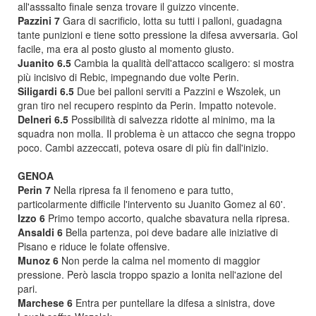
all'asssalto finale senza trovare il guizzo vincente.
Pazzini 7
Gara di sacrificio, lotta su tutti i palloni, guadagna
tante punizioni e tiene sotto pressione la difesa avversaria. Gol
facile, ma era al posto giusto al momento giusto.
Juanito 6.5
Cambia la qualità dell'attacco scaligero: si mostra
più incisivo di Rebic, impegnando due volte Perin.
Siligardi 6.5
Due bei palloni serviti a Pazzini e Wszolek, un
gran tiro nel recupero respinto da Perin. Impatto notevole.
Delneri 6.5
Possibilità di salvezza ridotte al minimo, ma la
squadra non molla. Il problema è un attacco che segna troppo
poco. Cambi azzeccati, poteva osare di più fin dall'inizio.
GENOA
Perin 7
Nella ripresa fa il fenomeno e para tutto,
particolarmente difficile l'intervento su Juanito Gomez al 60'.
Izzo 6
Primo tempo accorto, qualche sbavatura nella ripresa.
Ansaldi 6
Bella partenza, poi deve badare alle iniziative di
Pisano e riduce le folate offensive.
Munoz 6
Non perde la calma nel momento di maggior
pressione. Però lascia troppo spazio a Ionita nell'azione del
pari.
Marchese 6
Entra per puntellare la difesa a sinistra, dove