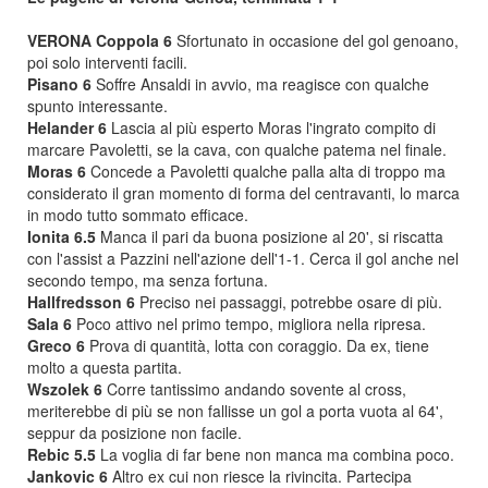
VERONA
Coppola 6
Sfortunato in occasione del gol genoano,
poi solo interventi facili.
Pisano 6
Soffre Ansaldi in avvio, ma reagisce con qualche
spunto interessante.
Helander 6
Lascia al più esperto Moras l'ingrato compito di
marcare Pavoletti, se la cava, con qualche patema nel finale.
Moras 6
Concede a Pavoletti qualche palla alta di troppo ma
considerato il gran momento di forma del centravanti, lo marca
in modo tutto sommato efficace.
Ionita 6.5
Manca il pari da buona posizione al 20', si riscatta
con l'assist a Pazzini nell'azione dell'1-1. Cerca il gol anche nel
secondo tempo, ma senza fortuna.
Hallfredsson 6
Preciso nei passaggi, potrebbe osare di più.
Sala 6
Poco attivo nel primo tempo, migliora nella ripresa.
Greco 6
Prova di quantità, lotta con coraggio. Da ex, tiene
molto a questa partita.
Wszolek 6
Corre tantissimo andando sovente al cross,
meriterebbe di più se non fallisse un gol a porta vuota al 64',
seppur da posizione non facile.
Rebic 5.5
La voglia di far bene non manca ma combina poco.
Jankovic 6
Altro ex cui non riesce la rivincita. Partecipa