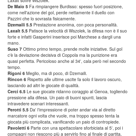
Laxalt soffre Wszolek.
De Maio 5
Fa rimpiangere Burdisso: spesso fuori posizione,
come nell'azione del gol, perde nettamente il duello con
Pazzini che lo sovrasta fisicamente.
Dzemaili 5.5
Prestazione anonima, con poca personalità.
Laxalt 5.5
Patisce la velocità di Wszolek, la difesa non è il suo
forte e infatti Gasperini inserisce poi Marchese a dargli una
mano.
Suso 7
Ottimo primo tempo, prende molte iniziative. Sul gol
c'è la deviazione decisiva di Coppola ma la punizione era
quasi perfetta. Pericoloso anche al 34', cala però nel secondo
tempo.
Rigoni 6
Meglio, ma di poco, di Dzemaili.
Rincon 6
Rispetto alle ultime uscite fa solo il lavoro oscuro,
lasciando ad altri le giocate di qualità.
Cerci 6.5
Le sue giocate ridanno coraggio al Genoa, togliendo
pressione alla difesa. Un paio di buoni spunti, lascia
intravedere scenari interessanti.
Perotti 5.5
Da' l'impressione di poter andar via al diretto
marcatore ogni volta che vuole, ma troppo spesso tenta la
giocata più complicata, vanificando un paio di contropiede.
Pavoletti 6
Parte con una spettacolare sforbiciata al 5', poi i
compagni non riescono più a servirlo fino al finale di partita,