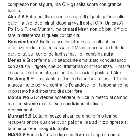
complesso non sfigura, ma Glik gli salta sopra con grande
facilità.
Alex 5.5
Entra nel finale con lo scopo di giganteggiare sulle
palle inattive: due minuti dopo arriva il gol di Glik. Un caso?
Poli 5.5
Rileva Muntari, ma ormai il Milan non c'è più: difficile
fare la differenza in quelle condizioni.
Bonaventura 5
Netto passo indietro rispetto alle ottime
prestazioni del recente passato: il Milan fa acqua da tutte le
parti e lui, pur correndo tantissimo, non combina nulla.
Menez 6
Si conferma un attaccante smaliziato conquistando
con astuzia il rigore, che poi trasforma con freddezza. Rimarrà
la sua unica fiammata, poi nel finale lascia il posto ad Alex.
De Jong 5
E' in costante difficoltà davanti alla difesa: il Torino
attacca molto per vie centrali e l'olandese non tampona come
in passato ha dimostrato di saper fare.
Montolivo 5
Dovrebbe accendere la luce in mezzo al campo,
ma non si vede mai. La sua condizione atletica è
preoccupante.
Muntari 5.5
Lotta in mezzo al campo e nel primo tempo
recupera anche qualche buon pallone, ma ad inizio ripresa si
fa ammonire e Inzaghi lo toglie.
NIANG 6
Parte dall'inizio dopo moltissimo tempo e non si