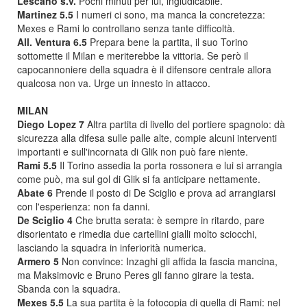
Lescano s.v.
Pochi minuti per lui, ingiudicabile.
Martinez 5.5
I numeri ci sono, ma manca la concretezza:
Mexes e Rami lo controllano senza tante difficoltà.
All. Ventura 6.5
Prepara bene la partita, il suo Torino
sottomette il Milan e meriterebbe la vittoria. Se però il
capocannoniere della squadra è il difensore centrale allora
qualcosa non va. Urge un innesto in attacco.
MILAN
Diego Lopez 7
Altra partita di livello del portiere spagnolo: dà
sicurezza alla difesa sulle palle alte, compie alcuni interventi
importanti e sull'incornata di Glik non può fare niente.
Rami 5.5
Il Torino assedia la porta rossonera e lui si arrangia
come può, ma sul gol di Glik si fa anticipare nettamente.
Abate 6
Prende il posto di De Sciglio e prova ad arrangiarsi
con l'esperienza: non fa danni.
De Sciglio 4
Che brutta serata: è sempre in ritardo, pare
disorientato e rimedia due cartellini gialli molto sciocchi,
lasciando la squadra in inferiorità numerica.
Armero 5
Non convince: Inzaghi gli affida la fascia mancina,
ma Maksimovic e Bruno Peres gli fanno girare la testa.
Sbanda con la squadra.
Mexes 5.5
La sua partita è la fotocopia di quella di Rami: nel