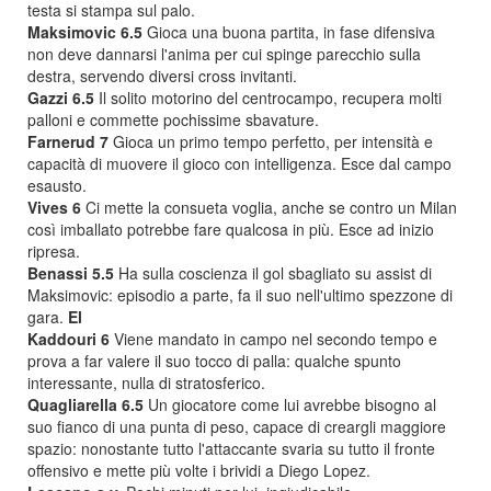
testa si stampa sul palo.
Maksimovic 6.5
Gioca una buona partita, in fase difensiva
non deve dannarsi l'anima per cui spinge parecchio sulla
destra, servendo diversi cross invitanti.
Gazzi 6.5
Il solito motorino del centrocampo, recupera molti
palloni e commette pochissime sbavature.
Farnerud 7
Gioca un primo tempo perfetto, per intensità e
capacità di muovere il gioco con intelligenza. Esce dal campo
esausto.
Vives 6
Ci mette la consueta voglia, anche se contro un Milan
così imballato potrebbe fare qualcosa in più. Esce ad inizio
ripresa.
Benassi 5.5
Ha sulla coscienza il gol sbagliato su assist di
Maksimovic: episodio a parte, fa il suo nell'ultimo spezzone di
gara.
El
Kaddouri 6
Viene mandato in campo nel secondo tempo e
prova a far valere il suo tocco di palla: qualche spunto
interessante, nulla di stratosferico.
Quagliarella 6.5
Un giocatore come lui avrebbe bisogno al
suo fianco di una punta di peso, capace di creargli maggiore
spazio: nonostante tutto l'attaccante svaria su tutto il fronte
offensivo e mette più volte i brividi a Diego Lopez.