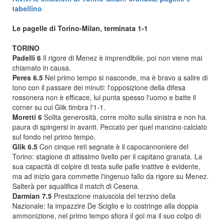
tabellino
Le pagelle di Torino-Milan, terminata 1-1
TORINO
Padelli 6
Il rigore di Menez è imprendibile, poi non viene mai
chiamato in causa.
Peres 6.5
Nel primo tempo si nasconde, ma è bravo a salire di
tono con il passare dei minuti: l'opposizione della difesa
rossonera non è efficace, lui punta spesso l'uomo e batte il
corner su cui Glik timbra l'1-1.
Moretti 6
Solita generosità, corre molto sulla sinistra e non ha
paura di spingersi in avanti. Peccato per quel mancino calciato
sul fondo nel primo tempo.
Glik 6.5
Con cinque reti segnate è il capocannoniere del
Torino: stagione di altissimo livello per il capitano granata. La
sua capacità di colpire di testa sulle palle inattive è evidente,
ma ad inizio gara commette l'ingenuo fallo da rigore su Menez.
Salterà per squalifica il match di Cesena.
Darmian 7.5
Prestazione maiuscola del terzino della
Nazionale: fa impazzire De Sciglio e lo costringe alla doppia
ammonizione, nel primo tempo sfiora il gol ma il suo colpo di