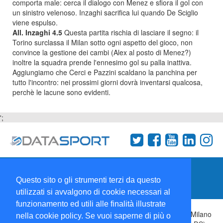
comporta male: cerca il dialogo con Menez e sfiora il gol con
un sinistro velenoso. Inzaghi sacrifica lui quando De Sciglio
viene espulso.
All. Inzaghi 4.5
Questa partita rischia di lasciare il segno: il
Torino surclassa il Milan sotto ogni aspetto del gioco, non
convince la gestione dei cambi (Alex al posto di Menez?)
inoltre la squadra prende l'ennesimo gol su palla inattiva.
Aggiungiamo che Cerci e Pazzini scaldano la panchina per
tutto l'incontro: nei prossimi giorni dovrà inventarsi qualcosa,
perchè le lacune sono evidenti.
';
Termini e condizioni
Chi siamo
Network
Questo sito o gli strumenti terzi da questo
Collabora con noi
utilizzati si avvalgono di cookie necessari al
funzionamento ed utili alle finalità illustrate
Copyright 1995-2026 ©
Wise Srl
Via Palmanova 8 20132 Milano
nella cookie policy. Se vuoi saperne di più o