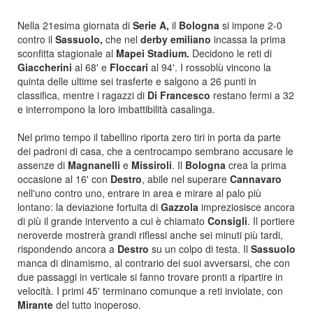
Nella 21esima giornata di
Serie A,
il
Bologna
si impone 2-0
contro il
Sassuolo,
che nel
derby emiliano
incassa la prima
sconfitta stagionale al
Mapei Stadium.
Decidono le reti di
Giaccherini
al 68' e
Floccari
al 94'. I rossoblù vincono la
quinta delle ultime sei trasferte e salgono a 26 punti in
classifica, mentre i ragazzi di
Di Francesco
restano fermi a 32
e interrompono la loro imbattibilità casalinga.
Nel primo tempo il tabellino riporta zero tiri in porta da parte
dei padroni di casa, che a centrocampo sembrano accusare le
assenze di
Magnanelli
e
Missiroli
. Il
Bologna
crea la prima
occasione al 16' con
Destro
, abile nel superare
Cannavaro
nell'uno contro uno, entrare in area e mirare al palo più
lontano: la deviazione fortuita di
Gazzola
impreziosisce ancora
di più il grande intervento a cui è chiamato
Consigli
. Il portiere
neroverde mostrerà grandi riflessi anche sei minuti più tardi,
rispondendo ancora a
Destro
su un colpo di testa. Il
Sassuolo
manca di dinamismo, al contrario dei suoi avversarsi, che con
due passaggi in verticale si fanno trovare pronti a ripartire in
velocità. I primi 45' terminano comunque a reti inviolate, con
Mirante
del tutto inoperoso.