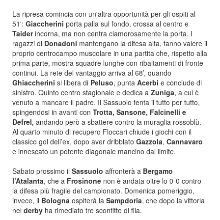
La ripresa comincia con un'altra opportunità per gli ospiti al
51':
Giaccherini
porta palla sul fondo, crossa al centro e
Taider
incorna, ma non centra clamorosamente la porta. I
ragazzi di
Donadoni
mantengano la difesa alta, fanno valere il
proprio centrocampo muscolare in una partita che, rispetto alla
prima parte, mostra squadre lunghe con ribaltamenti di fronte
continui. La rete del vantaggio arriva al 68’, quando
Ghiaccherini
si libera di
Peluso
, punta
Acerbi
e conclude di
sinistro. Quinto centro stagionale e dedica a
Zuniga
, a cui è
venuto a mancare il padre. Il Sassuolo tenta il tutto per tutto,
spingendosi in avanti con
Trotta, Sansone, Falcinelli e
Defrel,
andando però a sbattere contro la muraglia rossoblù.
Al quarto minuto di recupero Floccari chiude i giochi con il
classico gol dell’ex, dopo aver dribblato
Gazzola
,
Cannavaro
e innescato un potente diagonale mancino dal limite.
Sabato prossimo il
Sassuolo
affronterà a
Bergamo
l’Atalanta
, che a
Frosinone
non è andata oltre lo 0-0 contro
la difesa più fragile del campionato. Domenica pomeriggio,
invece, il
Bologna
ospiterà la
Sampdoria
, che dopo la vittoria
nel
derby
ha rimediato tre sconfitte di fila.