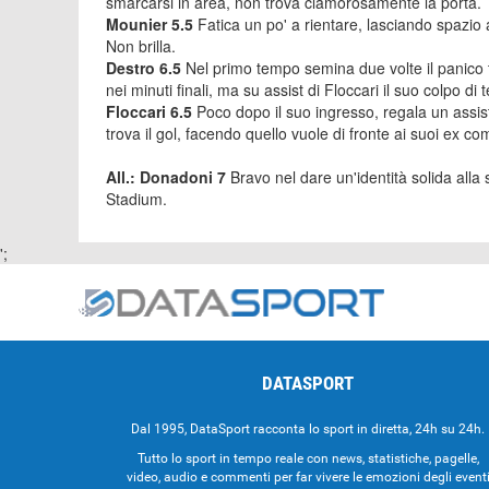
smarcarsi in area, non trova clamorosamente la porta.
Mounier 5.5
Fatica un po' a rientare, lasciando spazio 
Non brilla.
Destro 6.5
Nel primo tempo semina due volte il panico tra
nei minuti finali, ma su assist di Floccari il suo colpo di 
Floccari 6.5
Poco dopo il suo ingresso, regala un assis
trova il gol, facendo quello vuole di fronte ai suoi ex c
All.: Donadoni 7
Bravo nel dare un'identità solida alla 
Stadium.
';
DATASPORT
Dal 1995, DataSport racconta lo sport in diretta, 24h su 24h.
Tutto lo sport in tempo reale con news, statistiche, pagelle,
video, audio e commenti per far vivere le emozioni degli event