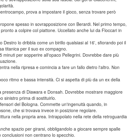
olarità.
entrocampo, prova a impostare il gioco, senza trovare però
 propone spesso in sovrapposizione con Berardi. Nel primo tempo,
 pronto a colpire col piattone. Uccellato anche lui da Floccari in
Destro lo dribbla come un birillo qualsiasi al 16', sfiorando poi il
sa titanica per il suo ex compagno.
35 minuti per sopperire all'opaco Pellegrini. Dovrebbe dare più
tuazione.
ra nella ripresa e comincia a fare un fallo dietro l'altro. Non
co ritmo e bassa intensità. Ci si aspetta di più da un ex della
 la presenza di Diawara e Donsah. Dovrebbe mostrare maggiore
 sinistro prima di sostituirlo.
fensori del Bologna. Commette un'ingenuità quando, in
ansone, che si trovava invece in posizione regolare.
ittura nella propria area. Intrappolato nella rete della retroguardia
neanche spazio per girarsi, obbligandolo a giocare sempre spalle
ue conclusioni non centrano lo specchio.