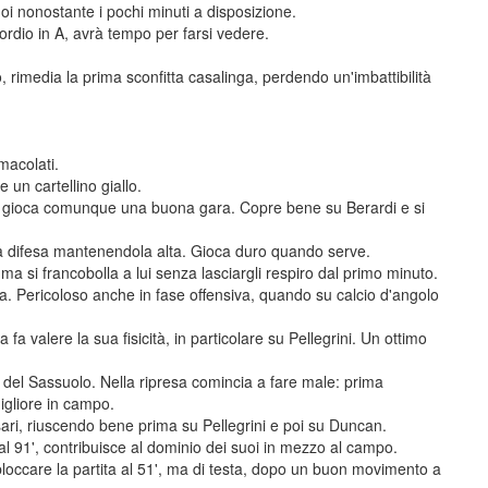
oi nonostante i pochi minuti a disposizione.
ordio in A, avrà tempo per farsi vedere.
rimedia la prima sconfitta casalinga, perdendo un'imbattibilità
macolati.
 un cartellino giallo.
i, gioca comunque una buona gara. Copre bene su Berardi e si
la difesa mantenendola alta. Gioca duro quando serve.
ma si francobolla a lui senza lasciargli respiro dal primo minuto.
 Pericoloso anche in fase offensiva, quando su calcio d'angolo
fa valere la sua fisicità, in particolare su Pellegrini. Un ottimo
 del Sassuolo. Nella ripresa comincia a fare male: prima
Migliore in campo.
ari, riuscendo bene prima su Pellegrini e poi su Duncan.
l 91', contribuisce al dominio dei suoi in mezzo al campo.
bloccare la partita al 51', ma di testa, dopo un buon movimento a