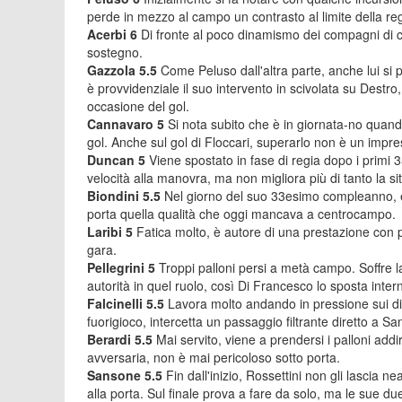
perde in mezzo al campo un contrasto al limite della reg
Acerbi 6
Di fronte al poco dinamismo dei compagni di c
sostegno.
Gazzola 5.5
Come Peluso dall'altra parte, anche lui si
è provvidenziale il suo intervento in scivolata su Destro,
occasione del gol.
Cannavaro 5
Si nota subito che è in giornata-no quando 
gol. Anche sul gol di Floccari, superarlo non è un impre
Duncan 5
Viene spostato in fase di regia dopo i primi 
velocità alla manovra, ma non migliora più di tanto la si
Biondini 5.5
Nel giorno del suo 33esimo compleanno, ent
porta quella qualità che oggi mancava a centrocampo.
Laribi 5
Fatica molto, è autore di una prestazione con po
gara.
Pellegrini 5
Troppi palloni persi a metà campo. Soffre
autorità in quel ruolo, così Di Francesco lo sposta interno
Falcinelli 5.5
Lavora molto andando in pressione sui di
fuorigioco, intercetta un passaggio filtrante diretto a S
Berardi 5.5
Mai servito, viene a prendersi i palloni addir
avversaria, non è mai pericoloso sotto porta.
Sansone 5.5
Fin dall'inizio, Rossettini non gli lascia 
alla porta. Sul finale prova a fare da solo, ma le sue d