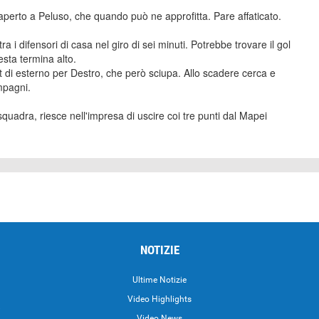
aperto a Peluso, che quando può ne approfitta. Pare affaticato.
 i difensori di casa nel giro di sei minuti. Potrebbe trovare il gol
testa termina alto.
t di esterno per Destro, che però sciupa. Allo scadere cerca e
ompagni.
squadra, riesce nell'impresa di uscire coi tre punti dal Mapei
NOTIZIE
Ultime Notizie
Video Highlights
i
Video News