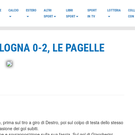
E
CALCIO
ESTERO
ALTRI
LIBRI
SPORT
LOTTERIA
COL
SPORT
SPORT
IN TV
CON 
LOGNA 0-2, LE PAGELLE
 prima sul tiro a giro di Destro, poi sul colpo di testa dello stesso
sione dei gol subiti.
e e sovrapposizione sulla sua fascia. Sul gol di Giaccherini,