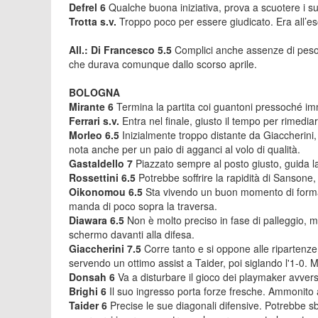
Defrel 6
Qualche buona iniziativa, prova a scuotere i su
Trotta s.v.
Troppo poco per essere giudicato. Era all’es
All.: Di Francesco 5.5
Complici anche assenze di peso, 
che durava comunque dallo scorso aprile.
BOLOGNA
Mirante 6
Termina la partita coi guantoni pressoché im
Ferrari s.v.
Entra nel finale, giusto il tempo per rimediare
Morleo 6.5
Inizialmente troppo distante da Giaccherin
nota anche per un paio di agganci al volo di qualità.
Gastaldello 7
Piazzato sempre al posto giusto, guida 
Rossettini 6.5
Potrebbe soffrire la rapidità di Sansone, 
Oikonomou 6.5
Sta vivendo un buon momento di forma.
manda di poco sopra la traversa.
Diawara 6.5
Non è molto preciso in fase di palleggio, ma 
schermo davanti alla difesa.
Giaccherini 7.5
Corre tanto e si oppone alle ripartenze
servendo un ottimo assist a Taider, poi siglando l'1-0. 
Donsah 6
Va a disturbare il gioco dei playmaker avvers
Brighi 6
Il suo ingresso porta forze fresche. Ammonito a
Taider 6
Precise le sue diagonali difensive. Potrebbe s