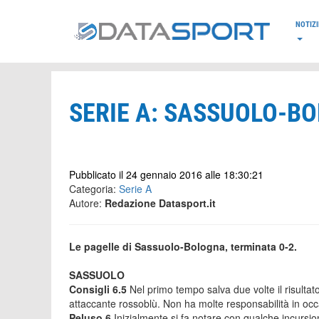
*/
NOTIZI
SERIE A: SASSUOLO-BO
Pubblicato il 24 gennaio 2016 alle 18:30:21
Categoria:
Serie A
Autore:
Redazione Datasport.it
Le pagelle di Sassuolo-Bologna, terminata 0-2.
SASSUOLO
Consigli 6.5
Nel primo tempo salva due volte il risultato,
attaccante rossoblù. Non ha molte responsabilità in occa
Peluso 6
Inizialmente si fa notare con qualche incursion