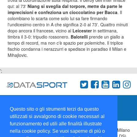
trova la coordinazione sulla respinta. Il derby dell'Inter finisce
qui: al 73'
Niang si sveglia dal torpore, mette da parte le
imprecisioni e confeziona un cioccolatino per Bacca
. Il
colombiano lo scarta come solo lui sa fare firmando
l'undicesimo centro in A che significa 2-0 al 73'. Quattro minuti
dopo ancora il francese, vicino al
Leicester
in settimana,
timbra il 3-0: tripudio rossonero.
Balotelli
prende un giallo a
tempo di record, ma non c'è spazio per polemiche. Il triplice
fischio condanna i nerazzurri e spedisce in paradiso il Milan e
Mihajlovic.
';
Termini e condizioni
Chi siamo
Network
Questo sito o gli strumenti terzi da questo
Collabora con noi
utilizzati si avvalgono di cookie necessari al
funzionamento ed utili alle finalità illustrate
Copyright 1995-2026 ©
Wise Srl
Via Palmanova 8 20132 Milano
nella cookie policy. Se vuoi saperne di più o
Italia - P. IVA 09072090963 | ISSN: 2499-2925 (DataSport DS)