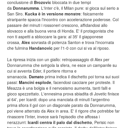
conclusione di
Brozovic
bloccata in due tempi
da
Donnarumma
. L'Inter c'è, il Milan pure: si gioca sul serio a
San Siro.
Kucka è in versione monstre
: fisicamente
straripante spacca l'incontro con accelerazione poderose. Col
passare dei minuti i rossoneri crescono, affidandosi allo
slovacco e alla buona vena di Honda. E' il protagonista che
non ti aspetti a sbloccare la gara: al 35' il giapponese
crossa,
Alex
sovrasta di potenza Santon e trova l'incornata
che fulmina
Handanovic
per l'1-0 con cui si va al riposo.
La ripresa inizia con un giallo: retropassaggio di Alex per
Donnarumma che svirgola la sfera, ne esce un campanile su
cui si avventa Eder, il portiere ritorna e
smanaccia.
Damato
prima indica il dischetto poi torna sui suoi
passi:
Mancini esplode
, facendosi cacciare per proteste. Il
Meazza è una bolgia e il nervosismo aumenta, tanti falli e
gioco spezzettato. L'ennesima prova sbiadita di Jovetic finisce
al 64', per Icardi: dopo una manciata di minuti l'argentino
prima sfiora il gol con un diagonale parato da Donnarumma,
poi viene atterrato da Alex in area. E' il rigore che potrebbe far
rinascere l'Inter, invece sarà l'episodio che affossa i
nerazzurri:
Icardi centra il palo dal dischetto
, Perisic non