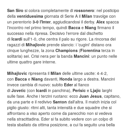
San Siro
si colora completamente di
rossonero
: nel posticipo
della
ventiduesima
giornata di Serie A il
Milan
travolge con
un perentorio
3-0 l'Inter
, aggiudicandosi il derby.
Alex
spacca
l'incontro nel primo tempo, quindi
Bacca
e
Niang
firmano il
successo nella ripresa. Decisivo l'errore dal dischetto
di
Icardi
sull'1-0, che centra il palo su rigore. La rincorsa dei
ragazzi di
Mihajlovic
prende slancio: i 'cugini' distano ora
cinque lunghezze, la zona
Champions
(
Fiorentina
terza in
solitaria) sei. Crisi nera per la banda
Mancini
: un punto nelle
ultime quattro gare interne.
Mihajlovic
ripresenta il
Milan
delle ultime uscite: 4-4-2,
con
Bacca
e
Niang
davanti,
Honda
largo a destra. Mancini
invece cambia di nuovo: subito
Eder
al fianco
di
Jovetic
(con
Icardi
in panchina),
Perisic
e
Ljajic
larghi
sulle fase. Anche i terzini ruotano: ecco
Juan Jesus
, capitano,
da una parte e il redivivo
Santon
dall'altra. Il match inizia col
piglio giusto: ritmi alti, tanta intensità e due squadre che si
affrontano a viso aperto come da parecchio non si vedeva
nella stracittadina. Eder si fa subito vedere con un colpo di
testa sballato da ottima posizione, a cui fa seguito una bella