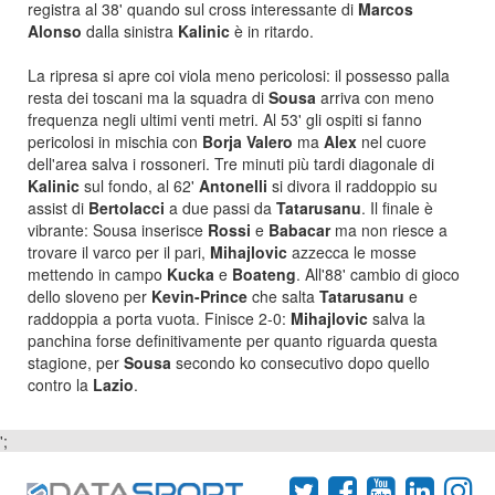
registra al 38' quando sul cross interessante di
Marcos
Alonso
dalla sinistra
Kalinic
è in ritardo.
La ripresa si apre coi viola meno pericolosi: il possesso palla
resta dei toscani ma la squadra di
Sousa
arriva con meno
frequenza negli ultimi venti metri. Al 53' gli ospiti si fanno
pericolosi in mischia con
Borja Valero
ma
Alex
nel cuore
dell'area salva i rossoneri. Tre minuti più tardi diagonale di
Kalinic
sul fondo, al 62'
Antonelli
si divora il raddoppio su
assist di
Bertolacci
a due passi da
Tatarusanu
. Il finale è
vibrante: Sousa inserisce
Rossi
e
Babacar
ma non riesce a
trovare il varco per il pari,
Mihajlovic
azzecca le mosse
mettendo in campo
Kucka
e
Boateng
. All'88' cambio di gioco
dello sloveno per
Kevin-Prince
che salta
Tatarusanu
e
raddoppia a porta vuota. Finisce 2-0:
Mihajlovic
salva la
panchina forse definitivamente per quanto riguarda questa
stagione, per
Sousa
secondo ko consecutivo dopo quello
contro la
Lazio
.
';