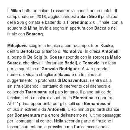
Il
Milan
batte un colpo. I rossoneri vincono il primo match di
campionato nel 2016, aggiudicandosi a
San Siro
il posticipo
della 20a giornata e battendo la
Fiorentina
: 2-0 il finale, con la
squadra di
Mihajlovic
a segno in apertura con
Bacca
e nel
finale con
Boateng
.
Mihajlovic
sceglie la tecnica a centrocampo: fuori
Kucka
,
dentro
Bertolacci
al fianco di
Montolivo
. In difesa
Antonelli
al posto di
De Sciglio
.
Sousa
risponde con la sorpresa
Mario
Suarez
, che rileva l'infortunato
Badelj
, e
Tomovic
in difesa
per la squalifica di
Gonzalo Rodriguez
. Al 4' è proprio il
numero 4 viola a sbagliare:
Bacca
è un fulmine sul
suggerimento in profondità di
Bonaventura
, rientra dalla
sinistra eludendo il tentativo di intervento del difensore e
colpendo
Tatarusanu
sul palo lontano. Il piano tattico del
tecnico serbo è chiaro: aspettare la
Fiorentina
e ripartire.
All'11' prima opportunità per gli ospiti con
Bernardeschi
chiuso in extremis da
Antonelli
. Dieci minuti più tardi chance
per
Bonaventura
ma errore dell'esterno nell'ultimo passaggio
per i compagni al centro. Nella seconda parte di frazione i
toscani aumentano la pressione ma l'unica occasione si