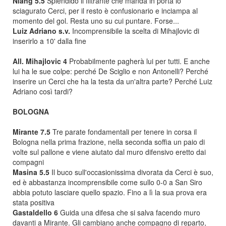
Niang 5.5
Splendido il filtrante che manda in porta lo
sciagurato Cerci, per il resto è confusionario e inciampa al
momento del gol. Resta uno su cui puntare. Forse...
Luiz Adriano s.v.
Incomprensibile la scelta di Mihajlovic di
inserirlo a 10' dalla fine
All. Mihajlovic 4
Probabilmente pagherà lui per tutti. E anche
lui ha le sue colpe: perché De Sciglio e non Antonelli? Perché
inserire un Cerci che ha la testa da un'altra parte? Perché Luiz
Adriano così tardi?
BOLOGNA
Mirante 7.5
Tre parate fondamentali per tenere in corsa il
Bologna nella prima frazione, nella seconda soffia un paio di
volte sul pallone e viene aiutato dal muro difensivo eretto dai
compagni
Masina 5.5
Il buco sull'occasionissima divorata da Cerci è suo,
ed è abbastanza incomprensibile come sullo 0-0 a San Siro
abbia potuto lasciare quello spazio. Fino a lì la sua prova era
stata positiva
Gastaldello 6
Guida una difesa che si salva facendo muro
davanti a Mirante. Gli cambiano anche compagno di reparto,