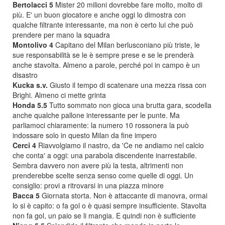
Bertolacci 5
Mister 20 milioni dovrebbe fare molto, molto di
più. E' un buon giocatore e anche oggi lo dimostra con
qualche filtrante interessante, ma non è certo lui che può
prendere per mano la squadra
Montolivo 4
Capitano del Milan berlusconiano più triste, le
sue responsabilità se le è sempre prese e se le prenderà
anche stavolta. Almeno a parole, perché poi in campo è un
disastro
Kucka s.v.
Giusto il tempo di scatenare una mezza rissa con
Brighi. Almeno ci mette grinta
Honda 5.5
Tutto sommato non gioca una brutta gara, scodella
anche qualche pallone interessante per le punte. Ma
parliamoci chiaramente: la numero 10 rossonera la può
indossare solo in questo Milan da fine impero
Cerci 4
Riavvolgiamo il nastro, da 'Ce ne andiamo nel calcio
che conta' a oggi: una parabola discendente inarrestabile.
Sembra davvero non avere più la testa, altrimenti non
prenderebbe scelte senza senso come quelle di oggi. Un
consiglio: provi a ritrovarsi in una piazza minore
Bacca 5
Giornata storta. Non è attaccante di manovra, ormai
lo si è capito: o fa gol o è quasi sempre insufficiente. Stavolta
non fa gol, un paio se li mangia. E quindi non è sufficiente