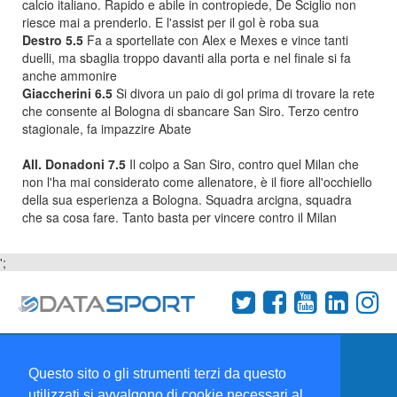
calcio italiano. Rapido e abile in contropiede, De Sciglio non
riesce mai a prenderlo. E l'assist per il gol è roba sua
Destro 5.5
Fa a sportellate con Alex e Mexes e vince tanti
duelli, ma sbaglia troppo davanti alla porta e nel finale si fa
anche ammonire
Giaccherini 6.5
Si divora un paio di gol prima di trovare la rete
che consente al Bologna di sbancare San Siro. Terzo centro
stagionale, fa impazzire Abate
All. Donadoni 7.5
Il colpo a San Siro, contro quel Milan che
non l'ha mai considerato come allenatore, è il fiore all'occhiello
della sua esperienza a Bologna. Squadra arcigna, squadra
che sa cosa fare. Tanto basta per vincere contro il Milan
';
Termini e condizioni
Chi siamo
Network
Questo sito o gli strumenti terzi da questo
Collabora con noi
utilizzati si avvalgono di cookie necessari al