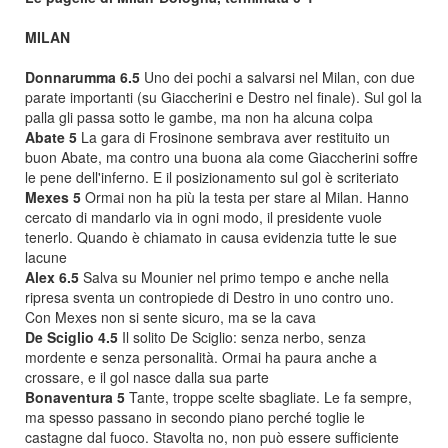
MILAN
Donnarumma 6.5
Uno dei pochi a salvarsi nel Milan, con due
parate importanti (su Giaccherini e Destro nel finale). Sul gol la
palla gli passa sotto le gambe, ma non ha alcuna colpa
Abate 5
La gara di Frosinone sembrava aver restituito un
buon Abate, ma contro una buona ala come Giaccherini soffre
le pene dell'inferno. E il posizionamento sul gol è scriteriato
Mexes 5
Ormai non ha più la testa per stare al Milan. Hanno
cercato di mandarlo via in ogni modo, il presidente vuole
tenerlo. Quando è chiamato in causa evidenzia tutte le sue
lacune
Alex 6.5
Salva su Mounier nel primo tempo e anche nella
ripresa sventa un contropiede di Destro in uno contro uno.
Con Mexes non si sente sicuro, ma se la cava
De Sciglio 4.5
Il solito De Sciglio: senza nerbo, senza
mordente e senza personalità. Ormai ha paura anche a
crossare, e il gol nasce dalla sua parte
Bonaventura 5
Tante, troppe scelte sbagliate. Le fa sempre,
ma spesso passano in secondo piano perché toglie le
castagne dal fuoco. Stavolta no, non può essere sufficiente