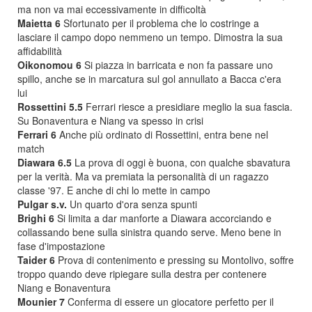
ma non va mai eccessivamente in difficoltà
Maietta 6
Sfortunato per il problema che lo costringe a
lasciare il campo dopo nemmeno un tempo. Dimostra la sua
affidabilità
Oikonomou 6
Si piazza in barricata e non fa passare uno
spillo, anche se in marcatura sul gol annullato a Bacca c'era
lui
Rossettini 5.5
Ferrari riesce a presidiare meglio la sua fascia.
Su Bonaventura e Niang va spesso in crisi
Ferrari 6
Anche più ordinato di Rossettini, entra bene nel
match
Diawara 6.5
La prova di oggi è buona, con qualche sbavatura
per la verità. Ma va premiata la personalità di un ragazzo
classe '97. E anche di chi lo mette in campo
Pulgar s.v.
Un quarto d'ora senza spunti
Brighi 6
Si limita a dar manforte a Diawara accorciando e
collassando bene sulla sinistra quando serve. Meno bene in
fase d'impostazione
Taider 6
Prova di contenimento e pressing su Montolivo, soffre
troppo quando deve ripiegare sulla destra per contenere
Niang e Bonaventura
Mounier 7
Conferma di essere un giocatore perfetto per il