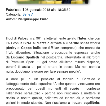
Pubblicato il 28 gennaio 2018 alle 18:35:32
Categoria:
Serie A
Autore:
Piergiuseppe Pinto
Il gol di
Paloschi
al 90' ha letteralmente gelato
l'Inter
, che con
l'1-1 con la
SPAL
al Mazza è arrivata a
9 partite
senza vittoria
(
derby
di
Coppa
Italia
con il
Milan
compreso), che manca da
inizio dicembre. Situazione preoccupante espressa anche
da
Luciano Spalletti
nel postpartita, intervistato ai microfoni
di Premium Sport. "Il gol preso all'ultimo minuto dispiace,
perché ti lascia un po' di amaro in bocca. Ma non cambia
nulla, dobbiamo lavorare per fare sempre meglio".
A dare più di un pensiero al tecnico di Certaldo è
l'atteggiamento della squadra: "Anche quando vincevamo ero
preoccupato per questi momenti di
vuoto
- confessa
l'allenatore nerazuzrro - perché non riusciamo a mettere in
risalto le nostre qualità, collettive ed individuali, e perdiamo
palloni in modo stupido. Non riusciamo a trovare
equilibrio
: