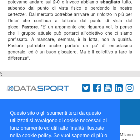
potevamo andare sul
2-0
e invece abbiamo
sbagliato
tutto,
subendo dal punto di vista fisico e perdendo le nostre
certezze". Dal mercato potrebbe arrivare un rinforzo in più per
l'Inter che continua a faticare dal punto di vista del
gioco:
Pastore
. "E' un argomento che riguarda voi, io penso
che il gruppo attuale può portarci all'obiettivo che ci siamo
prefissato. A mancare, semmai, è la lotta, non la qualità.
Pastore potrebbe anche portare un po' di entusiasmo
generale, ed è un buon giocatore. Ma è il collettivo a fare la
differenza".
';
Termini e condizioni
Chi siamo
Network
Questo sito o gli strumenti terzi da questo
Collabora con noi
utilizzati si avvalgono di cookie necessari al
funzionamento ed utili alle finalità illustrate
Copyright 1995-2026 ©
Wise Srl
Via Palmanova 8 20132 Milano
nella cookie policy. Se vuoi saperne di più o