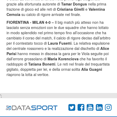
grazie alla sfortunata autorete di
Tamar Dongus
nella prima
frazione di gioco ed alle reti di
Cristiana Girelli
e
Valentina
Cernoia
su calcio di rigore arrivate nel finale.
FIORENTINA - MILAN 4-0 –
Il big match più atteso non ha
lasciato senza emozioni con le due squadre che hanno lottato
in modo splendido nel primo tempo fino all’occasione che ha
cambiato il corso del match, il calcio di rigore deciso dall’arbitro
per il contestato tocco di
Laura Fusetti
. La relativa espulsione
del centrale rossonero e la realizzazione dal dischetto di
Alice
Parisi
hanno messo in discesa la gara per le Viola seguite poi
dall’errore grossolano di
Maria Korenciova
che ha favorito il
raddoppio di
Tatiana Bonetti
. Le reti nel finale del trequartista
gigliato, doppietta per lei, e della ormai solita
Alia Guagni
riaprono la lotta al vertice.
';