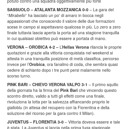
potuto contro una squadra oggettivamente più forte
SASSUOLO – ATALANTA MOZZANICA 0-0
– La gara del
“
Mirabello
” ha lasciato un po' di amaro in bocca negli
appassionati che conoscendo il valore delle due formazioni
scese in campo si aspettavano qualcosa in più. Lo zero a zero
finale tuttavia lascia aperta la porta ad una stagione tranquilla
in cui qualsiasi obiettivo può essere a portata di mano.
VERONA – OROBICA 4-2 –
L’
Hellas Verona
rilancia le proprie
quotazioni e grazie alla vittoria conquistata nel weekend si
attesta in una tranquilla posizione di metà classifica, percorso
invece per l’
Orobica
, ora fanalino di coda, che sembra quasi
cedere di schianto dopo i tre punti persi malamente nello
scorso turno.
PINK BARI – CHIEVO VERONA VALPO 3-1
– Il primo squillo
della giornata ha la firma del
Pink Bari
che vincendo questo
scontro diretto, valido a tutti gli effetti come una finale,
rivoluziona la lotta per la salvezza affiancando proprio le
gialloblu (in attesa del recupero con la Fiorentina e della
soluzione del ricorso per la gara contro il Milan).
JUVENTUS – FLORENTIA 3-0
– Vittoria doveva essere e tale
è stata. La Juventus si lancia nella prima fuga stagionale