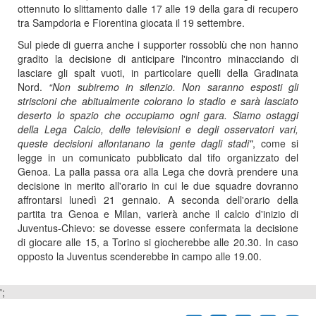
ottennuto lo slittamento dalle 17 alle 19 della gara di recupero
tra Sampdoria e Fiorentina giocata il 19 settembre.
Sul piede di guerra anche i supporter rossoblù che non hanno
gradito la decisione di anticipare l'incontro minacciando di
lasciare gli spalt vuoti, in particolare quelli della Gradinata
Nord.
“Non subiremo in silenzio. Non saranno esposti gli
striscioni che abitualmente colorano lo stadio e sarà lasciato
deserto lo spazio che occupiamo ogni gara. Siamo ostaggi
della Lega Calcio, delle televisioni e degli osservatori vari,
queste decisioni allontanano la gente dagli stadi"
, come si
legge in un comunicato pubblicato dal tifo organizzato del
Genoa. La palla passa ora alla Lega che dovrà prendere una
decisione in merito all'orario in cui le due squadre dovranno
affrontarsi lunedì 21 gennaio. A seconda dell'orario della
partita tra Genoa e Milan, varierà anche il calcio d'inizio di
Juventus-Chievo: se dovesse essere confermata la decisione
di giocare alle 15, a Torino si giocherebbe alle 20.30. In caso
opposto la Juventus scenderebbe in campo alle 19.00.
';