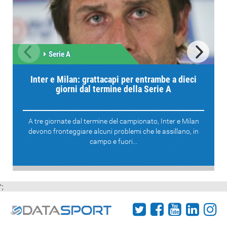
Serie A
Inter e Milan: grattacapi per entrambe a dieci
giorni dal termine della Serie A
A tre giornate dal termine del campionato, Inter e Milan
devono fronteggiare alcuni problemi che le assillano, in
campo e fuori...
';