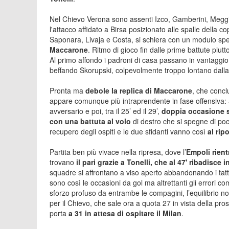
Nel Chievo Verona sono assenti Izco, Gamberini, Meggio
l'attacco affidato a Birsa posizionato alle spalle della 
Saponara, Livaja e Costa, si schiera con un modulo spe
Maccarone
. Ritmo di gioco fin dalle prime battute piut
Al primo affondo i padroni di casa passano in vantaggio
beffando Skorupski, colpevolmente troppo lontano dalla
Pronta ma
debole la replica di Maccarone
, che concl
appare comunque più intraprendente in fase offensiva: al
avversario e poi, tra il 25’ ed il 29’,
doppia occasione s
con una battuta al volo
di destro che si spegne di poc
recupero degli ospiti e le due sfidanti vanno così
al rip
Partita ben più vivace nella ripresa, dove l’
Empoli rient
trovano
il pari grazie a Tonelli, che al 47' ribadisce i
squadre si affrontano a viso aperto abbandonando i tat
sono così le occasioni da gol ma altrettanti gli errori 
sforzo profuso da entrambe le compagini, l’equilibrio n
per il Chievo, che sale ora a quota 27 in vista della pr
porta
a 31 in attesa di ospitare il Milan
.