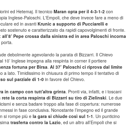
rini ed Hetemaj. Il tecnico
Maran opta per il 4-3-1-2
con
coppia Inglese-Paloschi. L'Empoli, che deve invece fare a meno di
culare ed in avanti
Krunic a supporto di Pucciarelli e
tosto sostenuto e caratterizzato da rapidi capovolgimenti di fronte.
:
all’8’ Pepe crossa dalla sinistra ed in area Paloschi incorna
 porta.
ude debolmente agevolando la parata di Bizzarri. Il Chievo
 10’ Inglese impegna alla respinta in corner il portiere
enza fortuna per Birsa
.
Al 37’ Paloschi ci riprova dal limite
o a lato. Timidissimo in chiusura di primo tempo il tentativo di
oso sul parziale di 1-0
in favore del Chievo.
ra in campo con tutt'altra grinta
. Pronti via, infatti, e i toscani
n rete la corta respinta di Bizzarri su tiro di Zielinski
. Le due
ticismi e senza badare troppo alla fase di copertura: numerose
commessi in fase conclusiva. Nonostante l’impegno ed il grande
on si rompe più e
la gara si chiude così sul 1-1
. Un punticino
ossima
trasferta contro la Lazio
, ed un altro all’Empoli che si