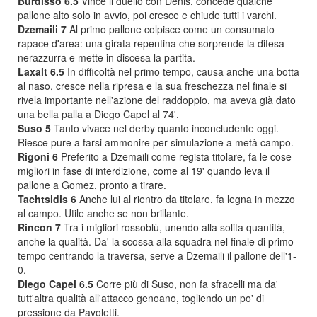
Burdisso 6.5
Vince il duello con Denis, concede qualche
pallone alto solo in avvio, poi cresce e chiude tutti i varchi.
Dzemaili 7
Al primo pallone colpisce come un consumato
rapace d'area: una girata repentina che sorprende la difesa
nerazzurra e mette in discesa la partita.
Laxalt 6.5
In difficoltà nel primo tempo, causa anche una botta
al naso, cresce nella ripresa e la sua freschezza nel finale si
rivela importante nell'azione del raddoppio, ma aveva già dato
una bella palla a Diego Capel al 74'.
Suso 5
Tanto vivace nel derby quanto inconcludente oggi.
Riesce pure a farsi ammonire per simulazione a metà campo.
Rigoni 6
Preferito a Dzemaili come regista titolare, fa le cose
migliori in fase di interdizione, come al 19' quando leva il
pallone a Gomez, pronto a tirare.
Tachtsidis 6
Anche lui al rientro da titolare, fa legna in mezzo
al campo. Utile anche se non brillante.
Rincon 7
Tra i migliori rossoblù, unendo alla solita quantità,
anche la qualità. Da' la scossa alla squadra nel finale di primo
tempo centrando la traversa, serve a Dzemaili il pallone dell'1-
0.
Diego Capel 6.5
Corre più di Suso, non fa sfracelli ma da'
tutt'altra qualità all'attacco genoano, togliendo un po' di
pressione da Pavoletti.