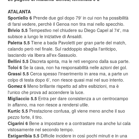
ATALANTA
Sportiello 6
Prende due gol dopo 79' in cui non ha possibilità
di farsi vedere, perchè il Genoa non tira mai nello specchio.
Brivio 5.5
Tempestivo nel chiudere su Diego Capel al 74', ma
subisce a lungo le iniziative di Ansaldi.
Paletta 5.5
Tiene a bada Pavoletti per gran parte del match,
calando però nel finale. Sul raddoppio sbaglia l'anticipo,
lasciando via libera all'ex-Sassuolo.
Bellini 5.5
Discreta spinta, ma le reti vengono dalla sua parte.
Toloi 6
Se la cava, non ha responsabilità nelle azioni dei gol.
Grassi 5.5
Cerca spesso l'inserimento in area ma, a parte un
colpo di testa dopo 6', non riesce quasi mai nel suo intento.
Gomez 6
Meno brillante rispetto ad altre esibizioni, ma è
l'unico che prova ad accendere la luce.
Migliaccio 5.5
Entra per dare consistenza a un centrocampo
in affanno, ma non riesce a rendersi utile.
Kurtic 5.5
Prestazione confusa, gli viene meno anche il suo
pezzo forte, il tiro.
Cigarini 6
Bene a impostare e a contrastare ma anche lui cala
vistosamente nel secondo tempo.
Estigarribia 5.5
Difficile incidere in così pochi minuti e in una