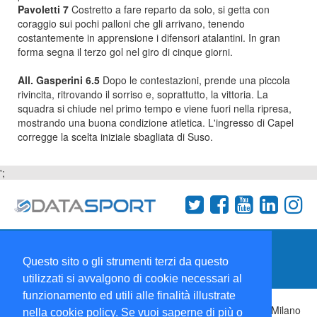
Pavoletti 7
Costretto a fare reparto da solo, si getta con
coraggio sui pochi palloni che gli arrivano, tenendo
costantemente in apprensione i difensori atalantini. In gran
forma segna il terzo gol nel giro di cinque giorni.
All. Gasperini 6.5
Dopo le contestazioni, prende una piccola
rivincita, ritrovando il sorriso e, soprattutto, la vittoria. La
squadra si chiude nel primo tempo e viene fuori nella ripresa,
mostrando una buona condizione atletica. L'ingresso di Capel
corregge la scelta iniziale sbagliata di Suso.
';
Termini e condizioni
Chi siamo
Network
Questo sito o gli strumenti terzi da questo
Collabora con noi
utilizzati si avvalgono di cookie necessari al
funzionamento ed utili alle finalità illustrate
Copyright 1995-2026 ©
Wise Srl
Via Palmanova 8 20132 Milano
nella cookie policy. Se vuoi saperne di più o