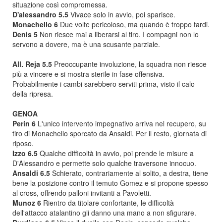
situazione così compromessa.
D'alessandro 5.5
Vivace solo in avvio, poi sparisce.
Monachello 6
Due volte pericoloso, ma quando è troppo tardi.
Denis 5
Non riesce mai a liberarsi al tiro. I compagni non lo
servono a dovere, ma è una scusante parziale.
All. Reja 5.5
Preoccupante involuzione, la squadra non riesce
più a vincere e si mostra sterile in fase offensiva.
Probabilmente i cambi sarebbero serviti prima, visto il calo
della ripresa.
GENOA
Perin 6
L'unico intervento impegnativo arriva nel recupero, su
tiro di Monachello sporcato da Ansaldi. Per il resto, giornata di
riposo.
Izzo 6.5
Qualche difficoltà in avvio, poi prende le misure a
D'Alessandro e permette solo qualche traversone innocuo.
Ansaldi 6.5
Schierato, contrariamente al solito, a destra, tiene
bene la posizione contro il temuto Gomez e si propone spesso
al cross, offrendo palloni invitanti a Pavoletti.
Munoz 6
Rientro da titolare confortante, le difficoltà
dell'attacco atalantino gli danno una mano a non sfigurare.