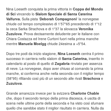
Nina Loeseth conquista la prima vittoria in
Coppa del Mondo
di Sci
vincendo lo
Slalom Speciale di Santa Caterina
Valfurva.
Sulla pista '
Deborah Compagnoni
' la norvegese
chiude col tempo complessivo di 1'57"65 precedendo di 1"12
la ceca Sarka Strachova e di 1"37 la slovacca
Veronika
Zuzulova
. Prova decisamente deludente per le italiane con
Chiara Costazza ed Irene Curtoni fuori nella prima manche
mentre
Manuela Moelgg
chiude 24esima a +5"54.
Dopo tre podi da inizio stagione,
Nina Loeseth
centra il primo
successo in carriera nello slalom di
Santa Caterina,
inserito in
calendario al posto di quello di
Zagabria
rinviato per assenza
di neve. La norvegese, dopo aver chiuso al comando la prima
manche, si conferma anche nella seconda con il miglior tempo
(58"95) rifilando così più di un secondo alle rivali
Strachova
e
Zuzulova
.
Grande amarezza invece per la svizzera
Charlotte Chable
che, dopo il secondo tempo della prima discesca, è uscita di
scena nelle ultime porte della seconda e ha visto così sfumare
quello che sarebbe stato il miglior risultato in carriera. Nulla da