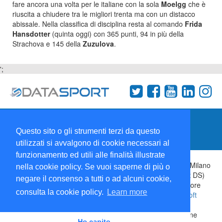
fare ancora una volta per le italiane con la sola
Moelgg
che è
riuscita a chiudere tra le migliori trenta ma con un distacco
abissale. Nella classifica di disciplina resta al comando
Frida
Hansdotter
(quinta oggi) con 365 punti, 94 in più della
Strachova e 145 della
Zuzulova
.
';
Termini e condizioni
Chi siamo
Network
Questo sito o gli strumenti terzi da questo
Collabora con noi
utilizzati si avvalgono di cookie necessari al
funzionamento ed utili alle finalità illustrate
Copyright 1995-2026 ©
Wise Srl
Via Palmanova 8 20132 Milano
nella cookie policy. Se vuoi saperne di più o
Italia - P. IVA 09072090963 | ISSN: 2499-2925 (DataSport DS)
negare il consenso a tutti o ad alcuni cookie,
Informazioni e richieste di pubblicità:
Commerciale
| Direttore
consulta la cookie policy.
Learn more
Responsabile:
Sergio Angelo Chiesa
| Developed By:
P-Soft
Testata registrata presso il Tribunale di Milano: DataSport
iscrizione n.173 del 30/03/1985 - www.datasport.it iscrizione
Ho capito.