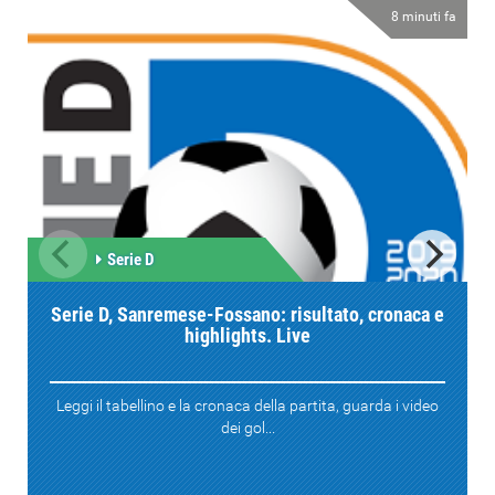
8 minuti fa
Serie D
Serie D, Sanremese-Fossano: risultato, cronaca e
highlights. Live
Leggi il tabellino e la cronaca della partita, guarda i video
dei gol...