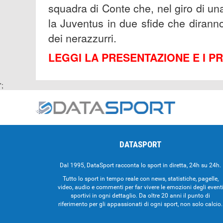
squadra di Conte che, nel giro di una
la Juventus in due sfide che dirann
dei nerazzurri.
LEGGI LA PRESENTAZIONE E I P
';
DATASPORT
Dal 1995, DataSport racconta lo sport in diretta, 24h su 24h.
Tutto lo sport in tempo reale con news, statistiche, pagelle,
video, audio e commenti per far vivere le emozioni degli event
sportivi in ogni dettaglio. Da oltre 20 anni il punto di
riferimento per gli appassionati di ogni sport, non solo calcio.