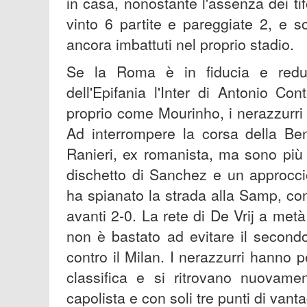
in casa, nonostante l'assenza dei t
vinto 6 partite e pareggiate 2, e s
ancora imbattuti nel proprio stadio.
Se la Roma è in fiducia e reduce
dell'Epifania l'Inter di Antonio Con
proprio come Mourinho, i nerazzurri
Ad interrompere la corsa della Be
Ranieri, ex romanista, ma sono più i 
dischetto di Sanchez e un approcci
ha spianato la strada alla Samp, co
avanti 2-0. La rete di De Vrij a metà r
non è bastato ad evitare il second
contro il Milan. I nerazzurri hanno 
classifica e si ritrovano nuovam
capolista e con soli tre punti di van