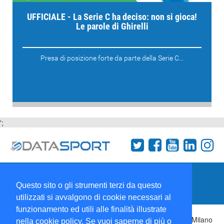
UFFICIALE - La Serie C ha deciso: non si gioca!
Le parole di Ghirelli
Presa di posizione forte da parte della Serie C...
';
Termini e condizioni
Chi siamo
Network
Questo sito o gli strumenti terzi da questo
Collabora con noi
utilizzati si avvalgono di cookie necessari al
funzionamento ed utili alle finalità illustrate
Copyright 1995-2026 ©
Wise Srl
Via Palmanova 8 20132 Milano
nella cookie policy. Se vuoi saperne di più o