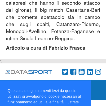
calabresi che hanno il secondo attacco
del girone), il big match Casertana-Bari
che promette spettacolo sia in campo
che sugli spalti, Catanzaro-Picerno,
Monopoli-Avellino, Potenza-Paganese e
infine Sicula Leonzio-Reggina.
Articolo a cura di Fabrizio Frasca
';
Termini e condizioni
Chi siamo
Network
Questo sito o gli strumenti terzi da questo
Collabora con noi
utilizzati si avvalgono di cookie necessari al
funzionamento ed utili alle finalità illustrate