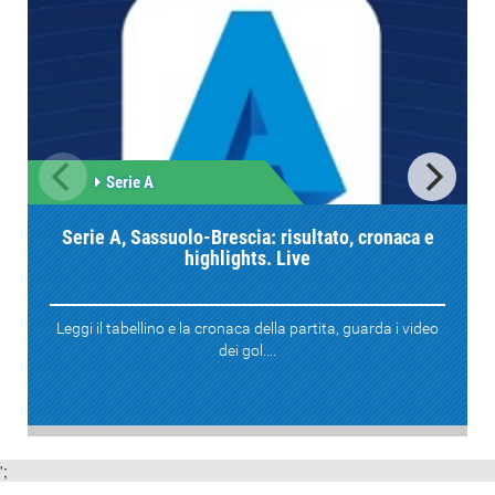
Serie A
Serie A, Sassuolo-Brescia: risultato, cronaca e
highlights. Live
Leggi il tabellino e la cronaca della partita, guarda i video
dei gol....
';