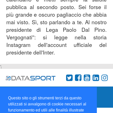
pubblica al secondo posto. Sei forse il
più grande e oscuro pagliaccio che abbia
mai visto. Sì, sto parlando a te. Al nostro
presidente di Lega Paolo Dal Pino.
Vergognati'': si legge nella storia
Instagram dell'account ufficiale del
presidente dell'Inter.
';
Termini e condizioni
Chi siamo
Network
Questo sito o gli strumenti terzi da questo
Collabora con noi
utilizzati si avvalgono di cookie necessari al
funzionamento ed utili alle finalità illustrate