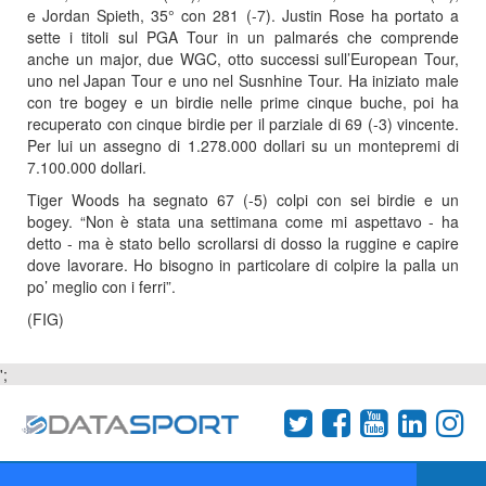
e Jordan Spieth, 35° con 281 (-7). Justin Rose ha portato a
sette i titoli sul PGA Tour in un palmarés che comprende
anche un major, due WGC, otto successi sull’European Tour,
uno nel Japan Tour e uno nel Susnhine Tour. Ha iniziato male
con tre bogey e un birdie nelle prime cinque buche, poi ha
recuperato con cinque birdie per il parziale di 69 (-3) vincente.
Per lui un assegno di 1.278.000 dollari su un montepremi di
7.100.000 dollari.
Tiger Woods ha segnato 67 (-5) colpi con sei birdie e un
bogey. “Non è stata una settimana come mi aspettavo - ha
detto - ma è stato bello scrollarsi di dosso la ruggine e capire
dove lavorare. Ho bisogno in particolare di colpire la palla un
po’ meglio con i ferri”.
(FIG)
';
Termini e condizioni
Chi siamo
Network