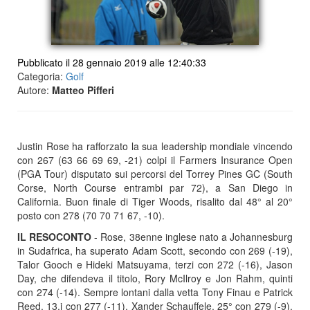
Pubblicato il 28 gennaio 2019 alle 12:40:33
Categoria:
Golf
Autore:
Matteo Pifferi
Justin Rose ha rafforzato la sua leadership mondiale vincendo
con 267 (63 66 69 69, -21) colpi il Farmers Insurance Open
(PGA Tour) disputato sui percorsi del Torrey Pines GC (South
Corse, North Course entrambi par 72), a San Diego in
California. Buon finale di Tiger Woods, risalito dal 48° al 20°
posto con 278 (70 70 71 67, -10).
IL RESOCONTO
- Rose, 38enne inglese nato a Johannesburg
in Sudafrica, ha superato Adam Scott, secondo con 269 (-19),
Talor Gooch e Hideki Matsuyama, terzi con 272 (-16), Jason
Day, che difendeva il titolo, Rory McIlroy e Jon Rahm, quinti
con 274 (-14). Sempre lontani dalla vetta Tony Finau e Patrick
Reed, 13.i con 277 (-11), Xander Schauffele, 25° con 279 (-9),