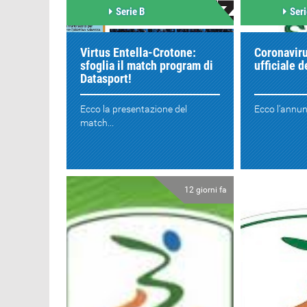
Serie B
Seri
Virtus Entella-Crotone:
Coronaviru
sfoglia il match program di
ufficiale d
Datasport!
Ecco la presentazione del
Ecco l'annunc
match...
12 giorni fa