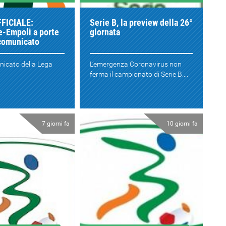
FFICIALE:
Serie B, la preview della 26°
-Empoli a porte
giornata
 comunicato
nicato della Lega
L’emergenza Coronavirus non
ferma il campionato di Serie B....
7 giorni fa
10 giorni fa