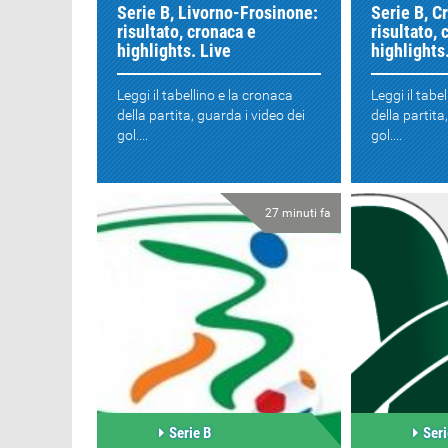
Serie B, Livorno-Frosinone:
Serie B, C
risultato, cronaca e
risultato, 
highlights. Live
highlights
Leggi il tabellino e la cronaca
Leggi il tabe
della partita, guarda i video dei
della partita
gol....
gol....
27 minuti fa
Serie B
Seri