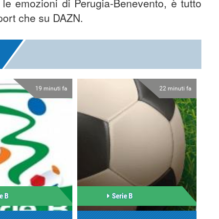
i le emozioni di Perugia-Benevento, è tutto
Sport che su DAZN.
19 minuti fa
22 minuti fa
e B
Serie B