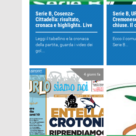
Serie B, Cosenza-
Serie B, U
Cittadella: risultato,
Cremonese
cronaca e highlights. Live
chiuse. Il
Leggi il tabellino e la cronaca
Ecco il comu
della partita, guarda i video dei
Serie B...
gol....
4 giorni fa