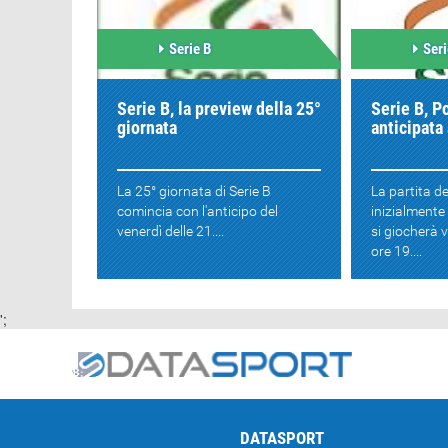
Serie B
Seri
Serie B, la preview della 25°
Serie B, P
giornata
anticipata
La 25° giornata di Serie B
La partita d
comincia con l'anticipo del
inizialmente
venerdì delle 21....
si giocherà v
ore 19....
';
DATASPORT