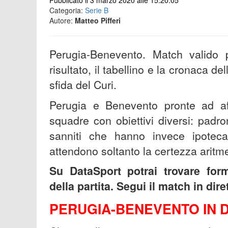
Pubblicato il 3 marzo 2020 alle 15:20:05
Categoria:
Serie B
Autore:
Matteo Pifferi
Perugia-Benevento. Match valido p
risultato, il tabellino e la cronaca del
sfida del Curi.
Perugia e Benevento pronte ad aff
squadre con obiettivi diversi: padro
sanniti che hanno invece ipotec
attendono soltanto la certezza aritm
Su DataSport potrai trovare form
della partita. Segui il match in dir
PERUGIA-BENEVENTO IN 