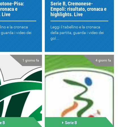
rotone-Pisa:
Serie B, Cremonese-
cronaca e
Empoli: risultato, cronaca e
. Live
highlights. Live
llino e la cronaca
Leggi il tabellino e la cronaca
, guarda i video dei
della partita, guarda i video dei
gol....
1 giorno fa
4 giorni fa
e B
Serie B