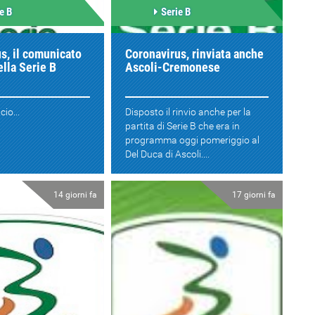
e B
Serie B
s, il comunicato
Coronavirus, rinviata anche
ella Serie B
Ascoli-Cremonese
io...
Disposto il rinvio anche per la
partita di Serie B che era in
programma oggi pomeriggio al
Del Duca di Ascoli....
14 giorni fa
17 giorni fa