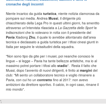
cronache degli incontri
Niente incarico da guida
turistica
, niente notizia clamorosa da
pompare sui media. Andrea
Mussi
, il dirigente più
chiacchierato della Lega Pro in questi ultimi giorni, ha smentito
attraverso un’intervista rilasciata a
La Gazzetta dello Sport
le
indiscrezioni che lo volevano in rotta con il presidente del
Pavia
Xiadong
Zhu
, il quale lo avrebbe allontanato dall’area
tecnica e declassato a guida turistica per i tifosi cinesi giunti in
Italia per seguire le vicissitudini della squadra.
"Non sono tipo da gite per i musei, poi neanche conosco le
lingue – si legge – Pavia ha tante bellezze artistiche, ma io al
massimo potrei portare i tifosi allo
stadio
". Resta il fatto che
Mussi, dopo l’avvento di nuovi dirigenti, è finito ai
margini
del
club: "Mi sento un collaboratore tecnico e voglio rimanere a
Pavia, con cui ho un
contratto
fino al 2017: non avevo
ambizioni da direttore sportivo. Il calcio, in ogni caso, rimane il
mio mondo".
';