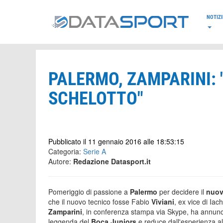
*/
NOTIZI
PALERMO, ZAMPARINI: "
SCHELOTTO"
Pubblicato il 11 gennaio 2016 alle 18:53:15
Categoria:
Serie A
Autore:
Redazione Datasport.it
Pomeriggio di passione a
Palermo
per decidere il
nuov
che il nuovo tecnico fosse Fabio
Viviani
, ex vice di Iac
Zamparini
, in conferenza stampa via Skype, ha annun
leggenda del
Boca Juniors
e reduce dall'esperienza al