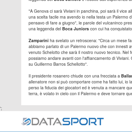
"A Genova ci sarà Viviani in panchina, poi sarà il vice 
una scelta facile ma avendo io nella testa un Palermo di
pensavo di fare a giugno", le parole del vulcaninco pre
una leggenda del
Boca Juniors
con cui ha conquistat
Zamparini
ha svelato un retroscena: "Circa un mese fa
abbiamo parlato di un Palermo nuovo che con innesti a
venuto Schelotto che sarà il nostro nuovo tecnico. Nel 
possiamo andare avanti con l'affiancamento di Viviani. 
su Guillermo Barros Schellotto".
Il presidente rosanero chiude con una frecciata a
Balla
allenatore non si può comportare come ha fatto lui, io la
perso la fiducia dei giocatori ed è venuta a mancare que
terra, è volato in cielo con il Palermo e deve tornare que
';