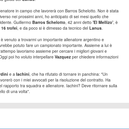
allenatore in campo che lavorerà con Barros Schelotto. Non è stata
verso nei prossimi anni, ho anticipato di sei mesi quello che
sidente. Guillermo
Barros Schelotto
, 42 anni detto
'El Mellizo'
, è
o
16 trofei
, e da poco si è dimesso da tecnico del
Lanus
.
 è venuto a trovarmi un importante allenatore argentino e
vrebbe potuto fare un campionato importante. Assieme a lui è
frattempo lavoriamo assieme per cercare i migliori giovani e
Oggi poi ho voluto interpellare
Vazquez
per chiedere informazioni
rdini
e a
Iachini
, che ha rifutato di tornare in panchina: "Un
vorerò con i miei avvocati per la risoluzione del contratto. Ha
l rapporto tra squadra e allenatore. Iachini? Deve ritornare sulla
llo di una volta".