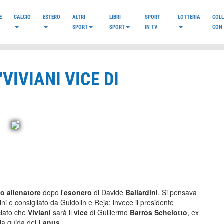
E
CALCIO
ESTERO
ALTRI
LIBRI
SPORT
LOTTERIA
COL
SPORT
SPORT
IN TV
CON 
VIVIANI VICE DI
o allenatore
dopo l'
esonero
di Davide
Ballardini
. Si pensava
hini e consigliato da Guidolin e Reja: invece il presidente
ciato che
Viviani
sarà il
vice
di Guillermo
Barros Schelotto
, ex
la guida del
Lanus
.