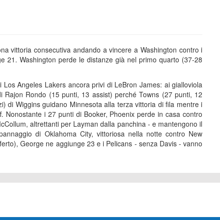
ona vittoria consecutiva andando a vincere a Washington contro i
e 21. Washington perde le distanze già nel primo quarto (37-28
 i Los Angeles Lakers ancora privi di LeBron James: ai gialloviola
di Rajon Rondo (15 punti, 13 assist) perché Towns (27 punti, 12
i) di Wiggins guidano Minnesota alla terza vittoria di fila mentre i
ff. Nonostante i 27 punti di Booker, Phoenix perde in casa contro
 McCollum, altrettanti per Layman dalla panchina - e mantengono il
annaggio di Oklahoma City, vittoriosa nella notte contro New
ferto), George ne aggiunge 23 e i Pelicans - senza Davis - vanno