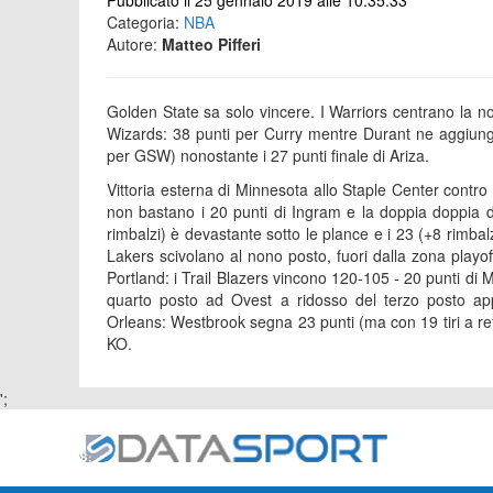
Pubblicato il 25 gennaio 2019 alle 10:35:33
Categoria:
NBA
Autore:
Matteo Pifferi
Golden State sa solo vincere. I Warriors centrano la n
Wizards: 38 punti per Curry mentre Durant ne aggiung
per GSW) nonostante i 27 punti finale di Ariza.
Vittoria esterna di Minnesota allo Staple Center contro
non bastano i 20 punti di Ingram e la doppia doppia 
rimbalzi) è devastante sotto le plance e i 23 (+8 rimbalz
Lakers scivolano al nono posto, fuori dalla zona playo
Portland: i Trail Blazers vincono 120-105 - 20 punti di
quarto posto ad Ovest a ridosso del terzo posto app
Orleans: Westbrook segna 23 punti (ma con 19 tiri a re
KO.
';