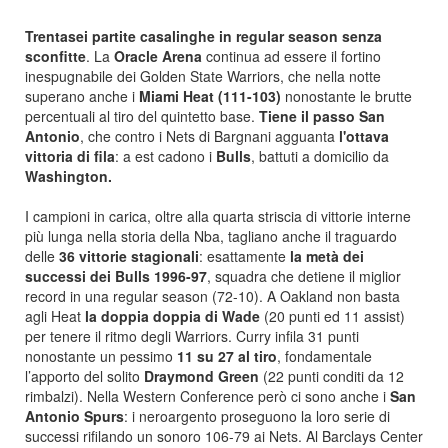
Trentasei partite casalinghe in regular season senza
sconfitte
. La
Oracle Arena
continua ad essere il fortino
inespugnabile dei Golden State Warriors, che nella notte
superano anche i
Miami Heat
(111-103)
nonostante le brutte
percentuali al tiro del quintetto base.
Tiene il passo San
Antonio
, che contro i Nets di Bargnani agguanta
l'ottava
vittoria di fila
: a est cadono i
Bulls
, battuti a domicilio da
Washington.
I campioni in carica, oltre alla quarta striscia di vittorie interne
più lunga nella storia della Nba, tagliano anche il traguardo
delle
36 vittorie stagionali
: esattamente
la metà dei
successi dei Bulls 1996-97
, squadra che detiene il miglior
record in una regular season (72-10). A Oakland non basta
agli Heat
la doppia doppia di Wade
(20 punti ed 11 assist)
per tenere il ritmo degli Warriors. Curry infila 31 punti
nonostante un pessimo
11 su 27 al tiro
, fondamentale
l’apporto del solito
Draymond Green
(22 punti conditi da 12
rimbalzi). Nella Western Conference però ci sono anche i
San
Antonio Spurs
: i neroargento proseguono la loro serie di
successi rifilando un sonoro 106-79 ai Nets. Al Barclays Center