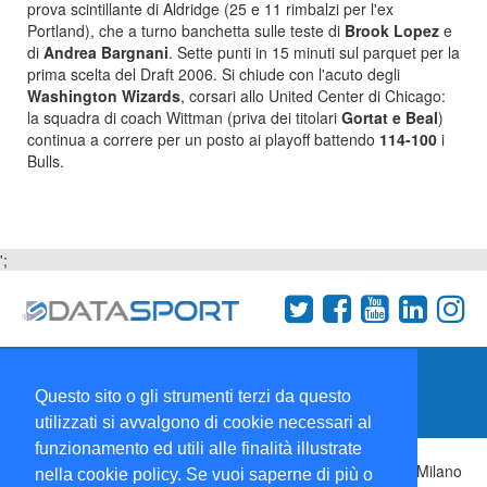
prova scintillante di Aldridge (25 e 11 rimbalzi per l'ex
Portland), che a turno banchetta sulle teste di
Brook Lopez
e
di
Andrea Bargnani
. Sette punti in 15 minuti sul parquet per la
prima scelta del Draft 2006. Si chiude con l'acuto degli
Washington Wizards
, corsari allo United Center di Chicago:
la squadra di coach Wittman (priva dei titolari
Gortat e Beal
)
continua a correre per un posto ai playoff battendo
114-100
i
Bulls.
';
Termini e condizioni
Chi siamo
Network
Questo sito o gli strumenti terzi da questo
Collabora con noi
utilizzati si avvalgono di cookie necessari al
funzionamento ed utili alle finalità illustrate
Copyright 1995-2026 ©
Wise Srl
Via Palmanova 8 20132 Milano
nella cookie policy. Se vuoi saperne di più o