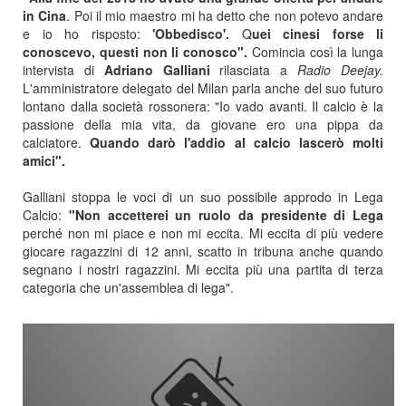
in Cina
. Poi il mio maestro mi ha detto che non potevo andare
e io ho risposto:
'Obbedisco'.
Q
uei cinesi forse li
conoscevo, questi non li conosco".
Comincia così la lunga
intervista di
Adriano Galliani
rilasciata a
Radio Deejay.
L'amministratore delegato del Milan parla anche del suo futuro
lontano dalla società rossonera: "Io vado avanti. Il calcio è la
passione della mia vita, da giovane ero una pippa da
calciatore.
Quando darò l'addio al calcio lascerò molti
amici".
Galliani stoppa le voci di un suo possibile approdo in Lega
Calcio:
"Non accetterei un ruolo da presidente di Lega
perché non mi piace e non mi eccita. Mi eccita di più vedere
giocare ragazzini di 12 anni, scatto in tribuna anche quando
segnano i nostri ragazzini. Mi eccita più una partita di terza
categoria che un'assemblea di lega".