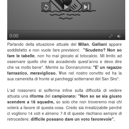
Parlando della situazione attuale del
Milan
,
Galliani
appare
soddisfatto e non vuole fare previsioni:
"Scudetto? Non so
fare le tabelle
, non ho mai giocato al totocalcio. Mi limito ad
osservare quello che sta accadendo quest’anno e devo dire
che va molto bene". Mentre su Donnarumma:
"E' un ragazzo
fantastico, meraviglioso. V
ive nel nostro convitto ed ha la
sua cameretta di fronte ai parcheggi sotterranei del San Siro".
L'ad rossonero si sofferma infine sulla difficoltà di vedere
attuata una
riforma
del
campionato: "Non so se sia giusto
scendere a 18 squadre,
so solo che non troveremo mai chi
voterà a favore di questa cosa. Credo sia irrealizzabile perché
ci vogliono 14 voti e almeno 7-8 di queste rischiano sempre di
retrocedere,
difficile possano dare un voto favorevole".