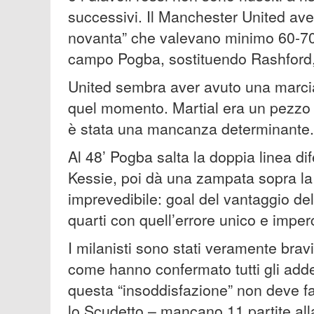
successivi. Il Manchester United ave
novanta” che valevano minimo 60-70 m
campo Pogba, sostituendo Rashford,
United sembra aver avuto una marcia
quel momento. Martial era un pezzo 
è stata una mancanza determinante.
Al 48’ Pogba salta la doppia linea dif
Kessie, poi dà una zampata sopra la
imprevedibile: goal del vantaggio del
quarti con quell’errore unico e imperc
I milanisti sono stati veramente bravi 
come hanno confermato tutti gli addet
questa “insoddisfazione” non deve far
lo Scudetto – mancano 11 partite alla