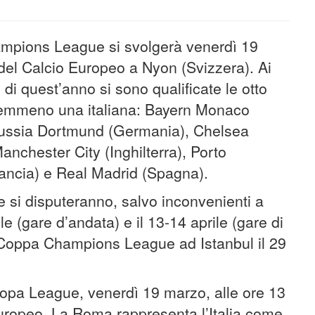
Champions League si svolgerà venerdì 19
del Calcio Europeo a Nyon (Svizzera). Ai
di quest’anno si sono qualificate le otto
nemmeno una italiana: Bayern Monaco
russia Dortmund (Germania), Chelsea
 Manchester City (Inghilterra), Porto
rancia) e Real Madrid (Spagna).
ale si disputeranno, salvo inconvenienti a
le (gare d’andata) e il 13-14 aprile (gare di
la Coppa Champions League ad Istanbul il 29
Europa League, venerdì 19 marzo, alle ore 13
uropeo. La Roma rappresenta l’Italia come