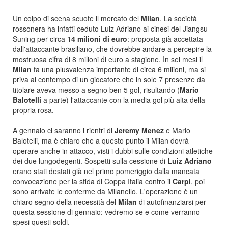
Un colpo di scena scuote il mercato del
Milan
. La società
rossonera ha infatti ceduto Luiz Adriano ai cinesi del Jiangsu
Suning per circa
14 milioni di euro
: proposta già accettata
dall'attaccante brasiliano, che dovrebbe andare a percepire la
mostruosa cifra di 8 milioni di euro a stagione. In sei mesi il
Milan
fa una plusvalenza importante di circa 6 milioni, ma si
priva al contempo di un giocatore che in sole 7 presenze da
titolare aveva messo a segno ben 5 gol, risultando (
Mario
Balotelli
a parte) l'attaccante con la media gol più alta della
propria rosa.
A gennaio ci saranno i rientri di
Jeremy Menez
e Mario
Balotelli, ma è chiaro che a questo punto il Milan dovrà
operare anche in attacco, visti i dubbi sulle condizioni atletiche
dei due lungodegenti. Sospetti sulla cessione di
Luiz Adriano
erano stati destati già nel primo pomeriggio dalla mancata
convocazione per la sfida di Coppa Italia contro il
Carpi
, poi
sono arrivate le conferme da Milanello. L'operazione è un
chiaro segno della necessità del
Milan
di autofinanziarsi per
questa sessione di gennaio: vedremo se e come verranno
spesi questi soldi.