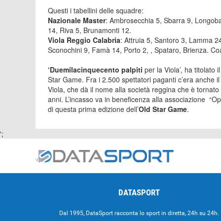
Questi i tabellini delle squadre:
Nazionale Master
: Ambrosecchia 5, Sbarra 9, Longobar
14, Riva 5, Brunamonti 12.
Viola Reggio Calabria
: Attruia 5, Santoro 3, Lamma 24
Sconochini 9, Famà 14, Porto 2, , Spataro, Brienza. C
‘Duemilacinquecento palpiti
per la Viola’, ha titolato
Star Game. Fra i 2.500 spettatori paganti c’era anche il
Viola, che dà il nome alla società reggina che è tornato
anni. L’incasso va in beneficenza alla associazione “O
di questa prima edizione dell’
Old Star Game
.
';
DATASPORT
Dal 1995, DataSport racconta lo sport in diretta, 24h su 24h.