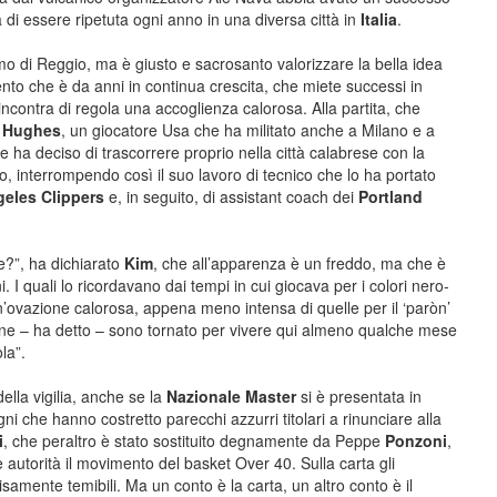
di essere ripetuta ogni anno in una diversa città in
Italia
.
smo di Reggio, ma è giusto e sacrosanto valorizzare la bella idea
nto che è da anni in continua crescita, che miete successi in
incontra di regola una accoglienza calorosa. Alla partita, che
m
Hughes
, un giocatore Usa che ha militato anche a Milano e a
 ha deciso di trascorrere proprio nella città calabrese con la
 interrompendo così il suo lavoro di tecnico che lo ha portato
eles Clippers
e, in seguito, di assistant coach dei
Portland
?”, ha dichiarato
Kim
, che all’apparenza è un freddo, ma che è
ni. I quali lo ricordavano dai tempi in cui giocava per i colori nero-
un’ovazione calorosa, appena meno intensa di quelle per il ‘paròn’
ene – ha detto – sono tornato per vivere qui almeno qualche mese
la”.
lla vigilia, anche se la
Nazionale Master
si è presentata in
 che hanno costretto parecchi azzurri titolari a rinunciare alla
i
, che peraltro è stato sostituito degnamente da Peppe
Ponzoni
,
utorità il movimento del basket Over 40. Sulla carta gli
isamente temibili. Ma un conto è la carta, un altro conto è il