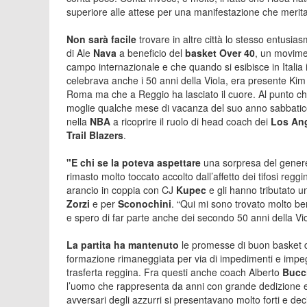
superiore alle attese per una manifestazione che merita 
Non sarà facile
trovare in altre città lo stesso entusia
di Ale
Nava
a beneficio del
basket Over 40
, un movime
campo internazionale e che quando si esibisce in Italia 
celebrava anche i 50 anni della Viola, era presente Ki
Roma ma che a Reggio ha lasciato il cuore. Al punto che
moglie qualche mese di vacanza del suo anno sabbatico,
nella
NBA
a ricoprire il ruolo di head coach dei
Los Ang
Trail Blazers
.
"E chi se la poteva aspettare
una sorpresa del genere
rimasto molto toccato accolto dall’affetto dei tifosi reggi
arancio in coppia con CJ
Kupec
e gli hanno tributato 
Zorzi
e per
Sconochini
. “Qui mi sono trovato molto b
e spero di far parte anche dei secondo 50 anni della Vio
La partita ha mantenuto
le promesse di buon basket de
formazione rimaneggiata per via di impedimenti e impegni
trasferta reggina. Fra questi anche coach Alberto
Bucc
l’uomo che rappresenta da anni con grande dedizione e a
avversari degli azzurri si presentavano molto forti e dec