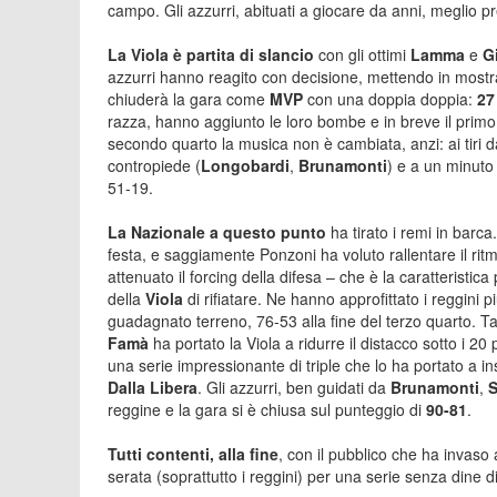
campo. Gli azzurri, abituati a giocare da anni, meglio p
La Viola è partita di slancio
con gli ottimi
Lamma
e
G
azzurri hanno reagito con decisione, mettendo in mostra
chiuderà la gara come
MVP
con una doppia doppia:
27
razza, hanno aggiunto le loro bombe e in breve il primo
secondo quarto la musica non è cambiata, anzi: ai tiri d
contropiede (
Longobardi
,
Brunamonti
) e a un minuto
51-19.
La Nazionale a questo punto
ha tirato i remi in barc
festa, e saggiamente Ponzoni ha voluto rallentare il rit
attenuato il forcing della difesa – che è la caratteristi
della
Viola
di rifiatare. Ne hanno approfittato i reggini p
guadagnato terreno, 76-53 alla fine del terzo quarto. Tant
Famà
ha portato la Viola a ridurre il distacco sotto i 2
una serie impressionante di triple che lo ha portato a insid
Dalla Libera
. Gli azzurri, ben guidati da
Brunamonti
,
S
reggine e la gara si è chiusa sul punteggio di
90-81
.
Tutti contenti, alla fine
, con il pubblico che ha invaso 
serata (soprattutto i reggini) per una serie senza dine di 