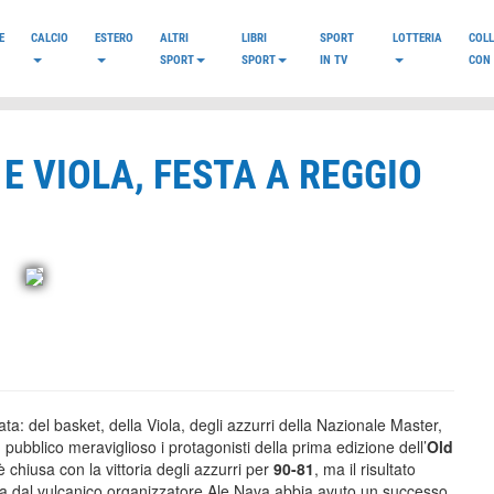
E
CALCIO
ESTERO
ALTRI
LIBRI
SPORT
LOTTERIA
COL
SPORT
SPORT
IN TV
CON 
E VIOLA, FESTA A REGGIO
ta: del basket, della Viola, degli azzurri della Nazionale Master,
ubblico meraviglioso i protagonisti della prima edizione dell’
Old
 è chiusa con la vittoria degli azzurri per
90-81
, ma il risultato
nata dal vulcanico organizzatore Ale Nava abbia avuto un successo