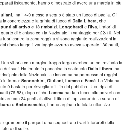
reparati fisicamente, hanno dimostrato di avere una marcia in più.
iuliani
, ma il 4-0 messo a segno è stato un fuoco di paglia. Gli
 la concretezza e la grinta di fuoco di
Dalla Libera,
che
 punti all’attivo e 13 rimbalzi
.
Longobardi
e
Riva
, tiratori di
 quarto di è chiuso con la Nazionale in vantaggio per 22-10. Nel
a fuori contro la zona reggina si sono aggiunte realizzazioni in
 dal riposo lungo il vantaggio azzurro aveva superato i 30 punti,
a. Una vittoria con margine troppo largo avrebbe un po’ rovinato la
mo dei suoi. Ha tenuto in panchina lo scatenato
Dalla Libera
, ha
ca principale della Nazionale - e insomma ha permesso ai reggini
iù in forma:
Sconochini
,
Giuliani
,
Lamma
e
Famà
. La Viola ha
o è bastato per risvegliare il tifo del pubblico. Una tripla di
0 punti (76-58), dopo di che
Lamma
ha dato fuoco alle polveri con
iare con 24 punti all’attivo il titolo di top scorer della serata di
barra
e
Ambrosecchia
, hanno arginato le folate offensive
allegramente il parquet e ha sequestrato i vari interpreti della
foto e di selfie.