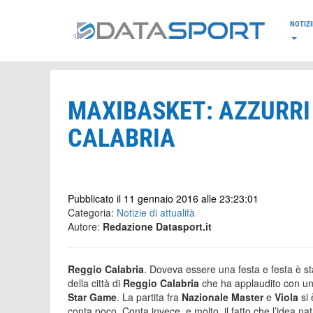
*/
NOTIZI
MAXIBASKET: AZZURRI 
CALABRIA
Pubblicato il 11 gennaio 2016 alle 23:23:01
Categoria:
Notizie di attualità
Autore:
Redazione Datasport.it
Reggio Calabria
. Doveva essere una festa e festa è sta
della città di
Reggio Calabria
che ha applaudito con un p
Star Game
. La partita fra
Nazionale Master
e
Viola
si
conta poco. Conta invece, e molto, il fatto che l’idea 