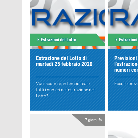
Estrazioni del Lotto
Estrazioni
Estrazione del Lotto di
Previsioni
martedì 25 febbraio 2020
l'estrazion
numeri con
Vuoi scoprire, in tempo reale,
Ecco le previs
tutti i numeri dell'estrazione del
Lotto?...
7 giorni fa