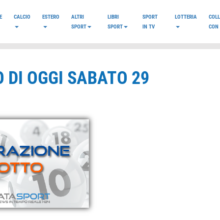
E
CALCIO
ESTERO
ALTRI
LIBRI
SPORT
LOTTERIA
COL
SPORT
SPORT
IN TV
CON 
 DI OGGI SABATO 29