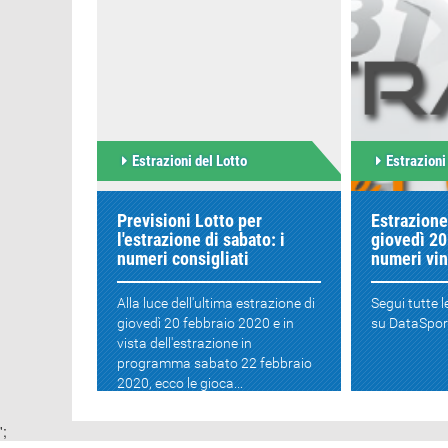
Estrazioni del Lotto
Estrazioni
Previsioni Lotto per
Estrazione
l'estrazione di sabato: i
giovedì 20
numeri consigliati
numeri vin
Alla luce dell'ultima estrazione di
Segui tutte l
giovedì 20 febbraio 2020 e in
su DataSport.
vista dell'estrazione in
programma sabato 22 febbraio
2020, ecco le gioca...
';