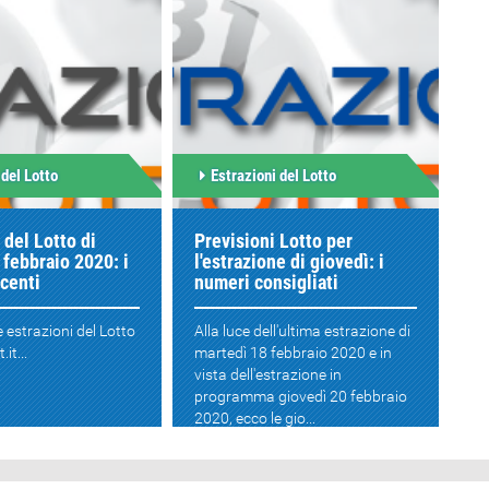
 del Lotto
Estrazioni del Lotto
 del Lotto di
Previsioni Lotto per
 febbraio 2020: i
l'estrazione di giovedì: i
centi
numeri consigliati
e estrazioni del Lotto
Alla luce dell'ultima estrazione di
it...
martedì 18 febbraio 2020 e in
vista dell'estrazione in
programma giovedì 20 febbraio
2020, ecco le gio...