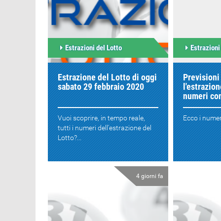
Estrazioni del Lotto
Estrazioni
Estrazione del Lotto di oggi
Previsioni
sabato 29 febbraio 2020
l'estrazion
numeri con
Vuoi scoprire, in tempo reale,
Ecco i numeri
tutti i numeri dell'estrazione del
Lotto?...
4 giorni fa