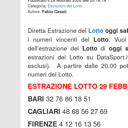
Pubblicato il 29 febbraio 2020 alle 20:16:19
Categoria:
Estrazioni del Lotto
Autore:
Fabio Casati
Diretta Estrazione del
Lotto
oggi sa
i numeri vincenti del
Lotto
.
Vuoi
dell'estrazione del
Lotto
di
oggi 
estrazioni del Lotto su DataSport.i
esclusi).
A partire dalle 20.00 potr
numeri del Lotto.
ESTRAZIONE LOTTO 29 FEBB
32 76 86 18 51
BARI
48 68 56 27 69
CAGLIARI
4 12 16 13 56
FIRENZE