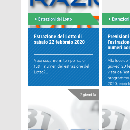
Estrazioni del Lotto
Estrazioni
Estrazione del Lotto di
Previsioni
sabato 22 febbraio 2020
l'estrazion
numeri con
Vuoi scoprire, in tempo reale,
Alla luce del
tutti i numeri dell'estrazione del
giovedì 20 f
Lotto?...
vista dell'es
programma 
2020, ecco le
7 giorni fa