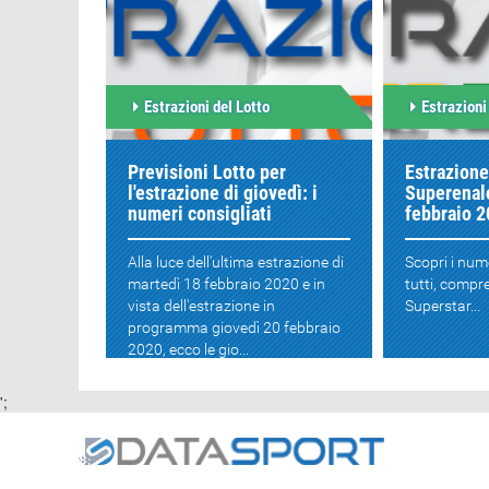
Estrazioni del Lotto
Estrazioni
Previsioni Lotto per
Estrazione
l'estrazione di giovedì: i
Superenalo
numeri consigliati
febbraio 
Alla luce dell'ultima estrazione di
Scopri i num
martedì 18 febbraio 2020 e in
tutti, compre
vista dell'estrazione in
Superstar...
programma giovedì 20 febbraio
2020, ecco le gio...
';