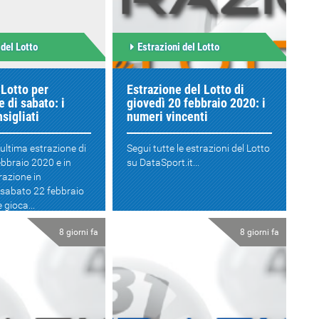
 del Lotto
Estrazioni del Lotto
 Lotto per
Estrazione del Lotto di
e di sabato: i
giovedì 20 febbraio 2020: i
sigliati
numeri vincenti
l'ultima estrazione di
Segui tutte le estrazioni del Lotto
ebbraio 2020 e in
su DataSport.it...
trazione in
sabato 22 febbraio
 gioca...
8 giorni fa
8 giorni fa