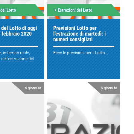
 del Lotto
Estrazioni del Lotto
 del Lotto di oggi
Previsioni Lotto per
 febbraio 2020
l'estrazione di martedì: i
numeri consigliati
e, in tempo reale,
Ecco le previsioni per il Lotto...
i dell'estrazione del
4 giorni fa
6 giorni fa