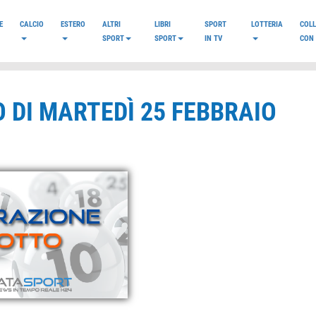
E
CALCIO
ESTERO
ALTRI
LIBRI
SPORT
LOTTERIA
COL
SPORT
SPORT
IN TV
CON 
 DI MARTEDÌ 25 FEBBRAIO