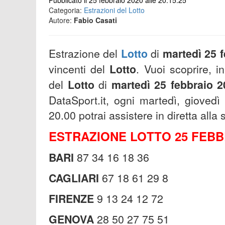
Pubblicato il 25 febbraio 2020 alle 20:15:25
Categoria:
Estrazioni del Lotto
Autore:
Fabio Casati
Estrazione del
Lotto
di
martedì 25 f
vincenti del
Lotto
.
Vuoi scoprire, in
del
Lotto
di
martedì 25
febbraio
2
DataSport.it, ogni martedì, giovedì 
20.00 potrai assistere in diretta all
ESTRAZIONE LOTTO 25 FEBB
BARI
87 34 16 18 36
CAGLIARI
67 18 61 29 8
FIRENZE
9 13 24 12 72
GENOVA
28 50 27 75 51