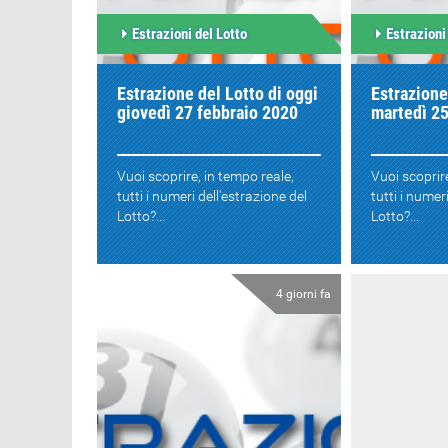
Estrazioni del Lotto
Estrazioni
Estrazione del Lotto di oggi
Estrazione
giovedì 27 febbraio 2020
martedì 25
Vuoi scoprire, in tempo reale,
Vuoi scoprir
tutti i numeri dell'estrazione del
tutti i numer
Lotto?...
Lotto?...
4 giorni fa