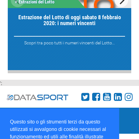
Estrazioni del Lotto
Estrazione del Lotto di oggi sabato 8 febbraio
2020: i numeri vincenti
Scopri tra poco tutti i numeri vincenti del Lotto...
';
Termini e condizioni
Chi siamo
Network
Questo sito o gli strumenti terzi da questo
Collabora con noi
utilizzati si avvalgono di cookie necessari al
funzionamento ed utili alle finalità illustrate