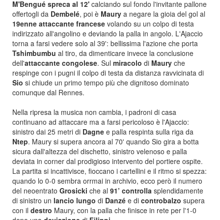
M'Bengué spreca al 12'
calciando sul fondo l'invitante pallone
offertogli da
Dembelé
, poi è
Maury
a negare la gioia del gol al
19enne attaccante francese
volan
do su un colpo di testa
indirizzato all'angolino e deviando la palla in angolo. L'Ajaccio
torna a farsi vedere solo al 39': bellissima l'azione che porta
Tshimbumbu
al tiro, da dimenticare invece la conclusione
dell'
attaccante
congolese
. Sul
miracolo
di
Maury
che
respinge co
n i pugni il colpo di t
esta da distanza ravvicinata di
Sio
si chiude un primo tempo più che dignitoso dominato
comunq
ue dal Rennes.
Nella ripresa la musica non cambia, i padroni di casa
continuano ad attaccare ma a farsi pericoloso è l'Ajaccio:
sinistro dai 25 metri di
Dagne
e palla respinta sulla riga da
Ntep
. Maury si supera ancora al 70' quando Sio gira a botta
sicura dall'altezza del dischetto, sinistro velenoso e palla
deviata in corner dal prodigioso intervento del portiere ospite.
La partita si incattivisce, fioccano i cartellini e il ritmo si spezza:
quando lo 0-0 sembra orrmai in archivio, ecco però il numero
del neoentrato
Grosicki
che al
91’
controlla
splendidam
ente
di sinistro un
lancio
lungo
di
Danzé
e di
c
ontrobalzo
supera
con il
destro
Maury, con la palla che finisce in rete per l'1-0