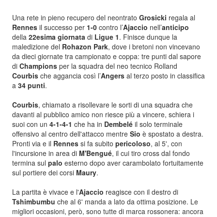
Una rete in pieno recupero del neontrato
Grosicki
regala al
Rennes
il successo per
1-0
contro l’
Ajaccio
nell’
anticipo
della
22esima giornata
di
Ligue 1
. Finisce dunque la
maledizione del
Rohazon
Park
, dove i bretoni non vincevano
da dieci gior
nate tra campionato e coppa: tre punti dal sapore
di
Champions
per la squadra del neo tecnico Rolland
Courbis
che aggancia così l’
Angers
al terzo posto in classifica
a
34 punti
.
Courbis
, chiamato a risollevare le sorti di una squadra che
davanti al pubblico amico non riesce più a vincere, schiera i
suoi con un
4-1-4-1
che ha in
Dembelé
il solo terminale
offensivo al centro dell'attacco mentre
Sio
è spostato a destra.
Pronti via e il
Rennes
si fa subito
pericoloso
, al 5', con
l'incursione in area di
M'Bengu
é
, il cui tiro cross dal fondo
termina sul
palo
esterno dopo aver carambolato fortuitamente
sul portiere dei corsi
Maury
.
La partita è vivace e l'
Ajaccio
reagisce con il destro di
Tshimbumbu
che al 6' manda a lato da ottima posizione. Le
migliori occasioni, però, sono tutte di marca rossonera: ancora