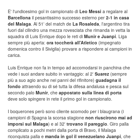
E' l'undicesimo gol in campionato di
Leo Messi
a regalare al
Barcellona
il pesantissimo successo esterno per
2-1
in casa
del Malaga
. Al 51' del match de
La Rosaleda
, l'argentino tira
fuori dal cilindro una mezza rovesciata che rimanda in vetta la
squadra di Luis Enrique dopo le reti di
Munir e Juanpi
. Liga
sempre più aperta:
ora toccherà all'Atletico
(impegnato
domenica contro il Siviglia) provare a rispondere ai campioni in
carica.
Luis Enrique non fa in tempo ad accomodarsi in panchina che
vede i suoi andare subito in vantaggio: al 2'
Suarez
(sempre
più a suo agio anche nei panni del rifinitore)
guadagna il
fondo
attraendo su di sé tutta la difesa andalusa e pesca sul
secondo palo
Munir
, che
appostato sulla linea di porta
deve solo spingere in rete il primo gol in campionato.
I boquerones però sono cliente scomodo per i blaugrana (i
campioni di Spagna la scorsa stagione
non riuscirono mai ad
imporsi sul Malaga
) e al 32'
trovano il pareggio
. Giro palla
complicato a pochi metri dalla porta di Bravo, il Malaga
riconquista palla e
manda in gol il venezuelano Juanpi
, che