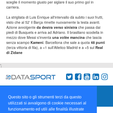
sceglie il momento giusto per siglare il suo primo gol in
carriera.
La strigliata di Luis Enrique all'intervallo dà subito i suoi frutti,
visto che al 52' il Barça rimette nuovamente la testa avanti.
Azione avvolgente
da destra verso sinistra
che passa dai
piedi di Busquets e arriva ad Adriano. Il brasiliano scodella in
mezzo dove Messi s'inventa
una volèe mancina
che lascia
senza scampo
Kameni
. Barcellona che sale a quota
48 punti
(terza vittoria di fila), a +1 sull'Atletico Madrid e a +5 sul
Real
di Zidane
';
Termini e condizioni
Chi siamo
Network
Questo sito o gli strumenti terzi da questo
Collabora con noi
utilizzati si avvalgono di cookie necessari al
funzionamento ed utili alle finalità illustrate