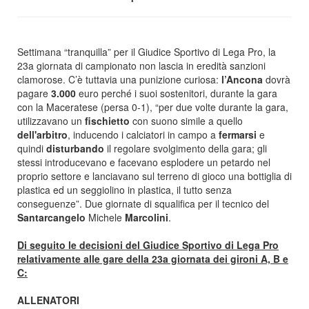
Settimana “tranquilla” per il Giudice Sportivo di Lega Pro, la
23a giornata di campionato non lascia in eredità sanzioni
clamorose. C’è tuttavia una punizione curiosa:
l’Ancona
dovrà
pagare
3.000
euro perché i suoi sostenitori, durante la gara
con la Maceratese (persa 0-1), “per due volte durante la gara,
utilizzavano un
fischietto
con suono simile a quello
dell'arbitro
, inducendo i calciatori in campo a
fermarsi
e
quindi
disturbando
il regolare svolgimento della gara; gli
stessi introducevano e facevano esplodere un petardo nel
proprio settore e lanciavano sul terreno di gioco una bottiglia di
plastica ed un seggiolino in plastica, il tutto senza
conseguenze”. Due giornate di squalifica per il tecnico del
Santarcangelo
Michele
Marcolini
.
Di seguito le decisioni del Giudice Sportivo di Lega Pro
relativamente alle gare della 23a giornata dei gironi A, B e
C:
ALLENATORI